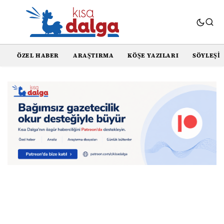
ÖZEL HABER
ARAŞTIRMA
KÖŞE YAZILARI
SÖYLEŞI