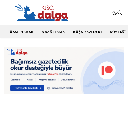
ÖZEL HABER
ARAŞTIRMA
KÖŞE YAZILARI
SÖYLEŞI