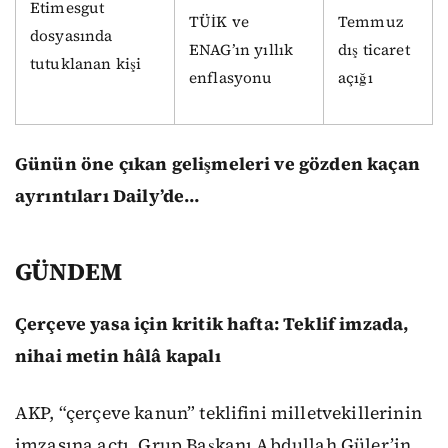
Etimesgut
TÜİK ve
Temmuz
dosyasında
ENAG’ın yıllık
dış ticaret
tutuklanan kişi
enflasyonu
açığı
Günün öne çıkan gelişmeleri ve gözden kaçan
ayrıntıları Daily’de…
GÜNDEM
Çerçeve yasa için kritik hafta: Teklif imzada,
nihai metin hâlâ kapalı
AKP, “çerçeve kanun” teklifini milletvekillerinin
imzasına açtı. Grup Başkanı Abdullah Güler’in