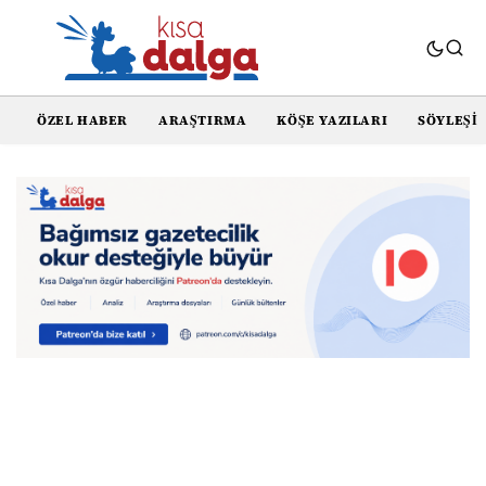
ÖZEL HABER
ARAŞTIRMA
KÖŞE YAZILARI
SÖYLEŞI