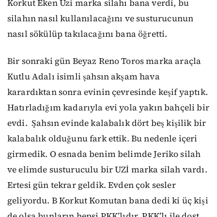
Korkut Eken Uzi marka silahı bana verdi, bu
silahın nasıl kullanılacağını ve susturucunun
nasıl sökülüp takılacağını bana öğretti.
Bir sonraki gün Beyaz Reno Toros marka araçla
Kutlu Adalı isimli şahsın akşam hava
karardıktan sonra evinin çevresinde keşif yaptık.
Hatırladığım kadarıyla evi yola yakın bahçeli bir
evdi. Şahsın evinde kalabalık dört beş kişilik bir
kalabalık olduğunu fark ettik. Bu nedenle içeri
girmedik. O esnada benim belimde Jeriko silah
ve elimde susturuculu bir UZİ marka silah vardı.
Ertesi gün tekrar geldik. Evden çok sesler
geliyordu. B Korkut Komutan bana dedi ki üç kişi
de olsa bunların hepsi PKK’lıdır. PKK’lı ile dost