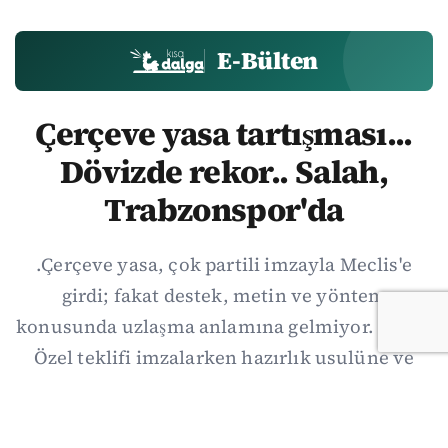
E-Bülten
Çerçeve yasa tartışması...
Dövizde rekor.. Salah,
Trabzonspor'da
.Çerçeve yasa, çok partili imzayla Meclis'e
girdi; fakat destek, metin ve yöntem
konusunda uzlaşma anlamına gelmiyor. Özgür
Özel teklifi imzalarken hazırlık usulüne ve
demokratikleşme başlıklarının dışarıda
bırakılmasına şerh düştü. Asıl eşik cuma