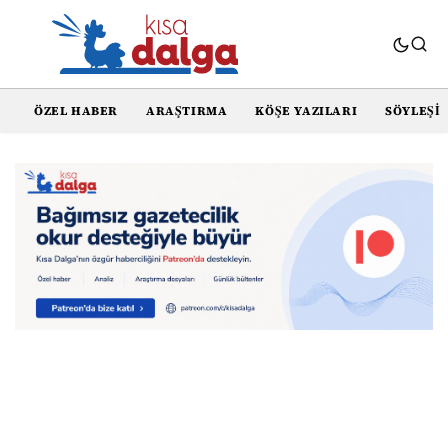
ÖZEL HABER
ARAŞTIRMA
KÖŞE YAZILARI
SÖYLEŞI