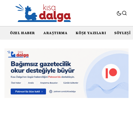
ÖZEL HABER
ARAŞTIRMA
KÖŞE YAZILARI
SÖYLEŞI