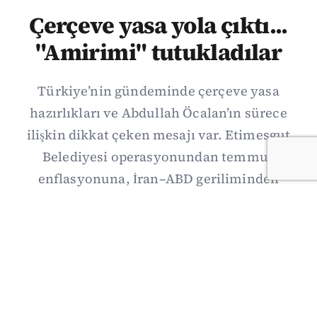
Çerçeve yasa yola çıktı...
"Amirimi" tutukladılar
Türkiye’nin gündeminde çerçeve yasa
hazırlıkları ve Abdullah Öcalan’ın sürece
ilişkin dikkat çeken mesajı var. Etimesgut
Belediyesi operasyonundan temmuz
enflasyonuna, İran–ABD geriliminden
Suriye’deki gelişmelere uzanan günün önemli
haberlerini; gözden kaçan ayrıntılar, kültür-
sanat ve spor gündemiyle birlikte Kısa Dalga
Daily’de derledik. 3 Ağustos’un kapsamlı
haber özeti burada.