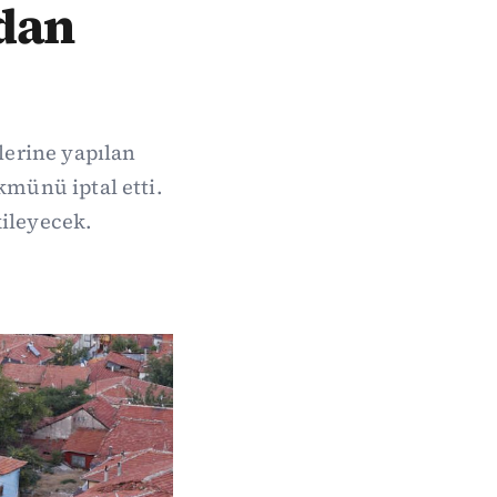
adan
erine yapılan
münü iptal etti.
kileyecek.