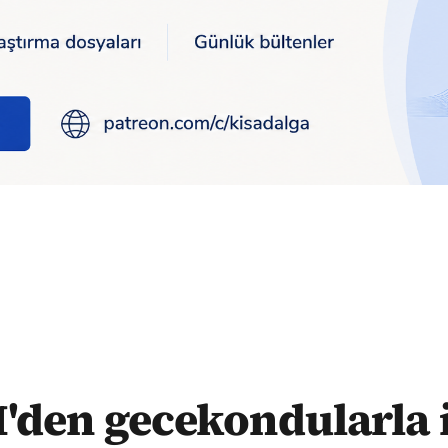
 karar: Yargı kararı olmadan yıkılamayacak
den gecekondularla i