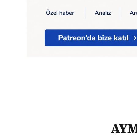
Ana Sayfa
AYM'den gecekondularla ilgili
AYM'