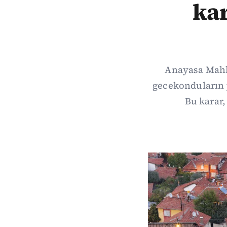
kar
Anayasa Mahk
gecekonduların 
Bu karar,