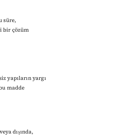
u süre,
i bir çözüm
iz yapıların yargı
e bu madde
 veya dışında,