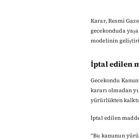
Karar, Resmi Gazet
gecekonduda yaşay
modelinin gelişti
İptal edilen
Gecekondu Kanunu'
kararı olmadan yı
yürürlükten kalktı
İptal edilen madd
“Bu kanunun yürürl