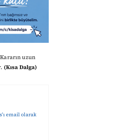
 Kararın uzun
r.
(Kısa Dalga)
s’ı email olarak