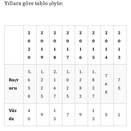
Yıllara göre tablo şöyle:
2
2
2
2
2
2
2
2
0
0
0
0
0
0
0
0
2
1
1
1
1
1
1
1
0
9
8
7
6
5
4
3
5.
1.
2.
1.
1.
1.
7
Başv
6
2
1
0
2
8
7
6
uru
5
2
6
2
8
2
5
8
8
5
7
5
2
7
Yüz
4
1
1
9
7
9
5
1
de
0
5
3