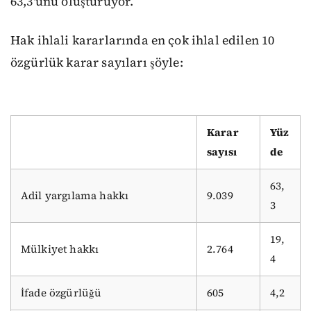
63,3'ünü oluşturuyor.
Hak ihlali kararlarında en çok ihlal edilen 10
özgürlük karar sayıları şöyle:
Karar
Yüz
sayısı
de
63,
Adil yargılama hakkı
9.039
3
19,
Mülkiyet hakkı
2.764
4
İfade özgürlüğü
605
4,2