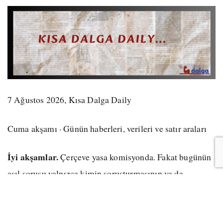
7 Ağustos 2026, Kısa Dalga Daily
Cuma akşamı · Günün haberleri, verileri ve satır araları
İyi akşamlar.
Çerçeve yasa komisyonda. Fakat bugünün
asıl sorusu yalnızca kimin soruşturmasının ya da
cezasının erteleneceği değil; silah bırakmayı kalıcı barışa
bağlayacak hukuk mimarisinin nerede kurulacağı. Kuzey
İrlanda deneyiminde koşullu tahliye, bağımsız