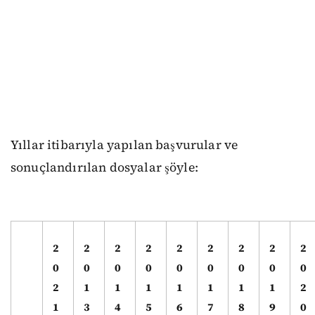
Yıllar itibarıyla yapılan başvurular ve
sonuçlandırılan dosyalar şöyle:
2
2
2
2
2
2
2
2
2
0
0
0
0
0
0
0
0
0
2
1
1
1
1
1
1
1
2
1
3
4
5
6
7
8
9
0