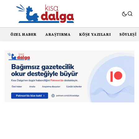
ÖZEL HABER
ARAŞTIRMA
KÖŞE YAZILARI
SÖYLEŞI