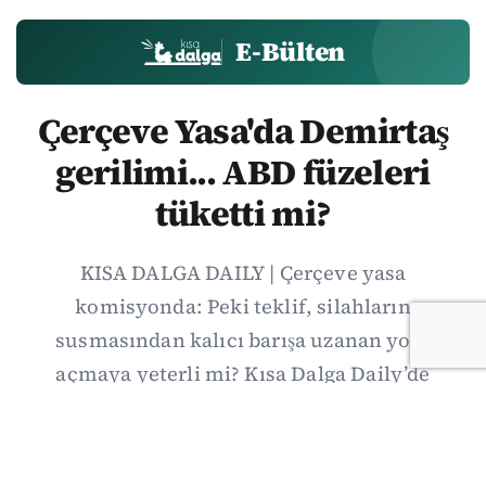
E-Bülten
Çerçeve Yasa'da Demirtaş
gerilimi... ABD füzeleri
tüketti mi?
KISA DALGA DAILY | Çerçeve yasa
komisyonda: Peki teklif, silahların
susmasından kalıcı barışa uzanan yolu
açmaya yeterli mi? Kısa Dalga Daily’de
düzenlemenin kapsamını Kuzey İrlanda
deneyimiyle karşılaştırıyor; Kuşadası
operasyonundan yeni savunma ittifakına,