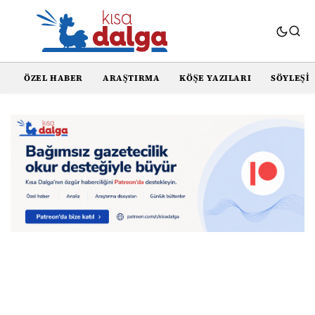
ÖZEL HABER
ARAŞTIRMA
KÖŞE YAZILARI
SÖYLEŞI