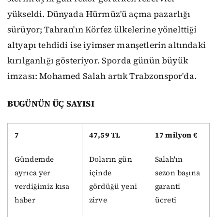
yükseldi. Dünyada Hürmüz'ü açma pazarlığı
sürüyor; Tahran'ın Körfez ülkelerine yönelttiği
altyapı tehdidi ise iyimser manşetlerin altındaki
kırılganlığı gösteriyor. Sporda günün büyük
imzası: Mohamed Salah artık Trabzonspor'da.
BUGÜNÜN ÜÇ SAYISI
7
47,59 TL
17 milyon €
Gündemde
Doların gün
Salah'ın
ayrıca yer
içinde
sezon başına
verdiğimiz kısa
gördüğü yeni
garanti
haber
zirve
ücreti