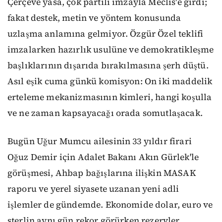
Çerçeve yasa, çok partili imzayla Meclis'e girdi;
fakat destek, metin ve yöntem konusunda
uzlaşma anlamına gelmiyor. Özgür Özel teklifi
imzalarken hazırlık usulüne ve demokratikleşme
başlıklarının dışarıda bırakılmasına şerh düştü.
Asıl eşik cuma günkü komisyon: On iki maddelik
erteleme mekanizmasının kimleri, hangi koşulla
ve ne zaman kapsayacağı orada somutlaşacak.
Bugün Uğur Mumcu ailesinin 33 yıldır firari
Oğuz Demir için Adalet Bakanı Akın Gürlek'le
görüşmesi, Ahbap bağışlarına ilişkin MASAK
raporu ve yerel siyasete uzanan yeni adli
işlemler de gündemde. Ekonomide dolar, euro ve
sterlin aynı gün rekor görürken rezervler