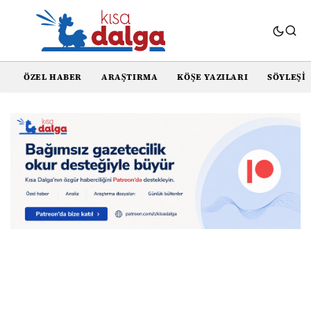
ÖZEL HABER
ARAŞTIRMA
KÖŞE YAZILARI
SÖYLEŞI