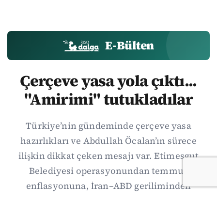
E-Bülten
Çerçeve yasa yola çıktı...
"Amirimi" tutukladılar
Türkiye’nin gündeminde çerçeve yasa
hazırlıkları ve Abdullah Öcalan’ın sürece
ilişkin dikkat çeken mesajı var. Etimesgut
Belediyesi operasyonundan temmuz
enflasyonuna, İran–ABD geriliminden
Suriye’deki gelişmelere uzanan günün önemli
haberlerini; gözden kaçan ayrıntılar, kültür-