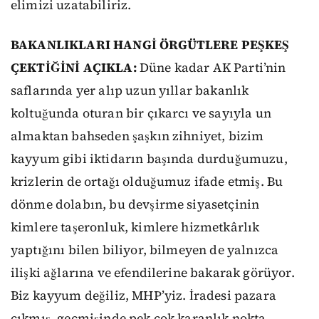
elimizi uzatabiliriz.
BAKANLIKLARI HANGİ ÖRGÜTLERE PEŞKEŞ
ÇEKTİĞİNİ AÇIKLA:
Düne kadar AK Parti’nin
saflarında yer alıp uzun yıllar bakanlık
koltuğunda oturan bir çıkarcı ve sayıyla un
almaktan bahseden şaşkın zihniyet, bizim
kayyum gibi iktidarın başında durduğumuzu,
krizlerin de ortağı olduğumuz ifade etmiş. Bu
dönme dolabın, bu devşirme siyasetçinin
kimlere taşeronluk, kimlere hizmetkârlık
yaptığını bilen biliyor, bilmeyen de yalnızca
ilişki ağlarına ve efendilerine bakarak görüyor.
Biz kayyum değiliz, MHP’yiz. İradesi pazara
çıkmış, geçmişinde pek çok karanlık nokta