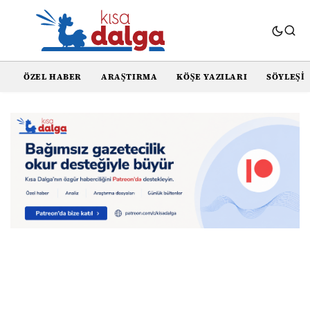
ÖZEL HABER
ARAŞTIRMA
KÖŞE YAZILARI
SÖYLEŞI