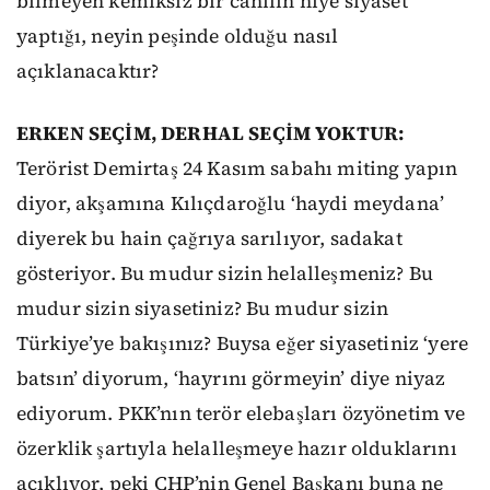
bilmeyen kemiksiz bir cahilin niye siyaset
yaptığı, neyin peşinde olduğu nasıl
açıklanacaktır?
ERKEN SEÇİM, DERHAL SEÇİM YOKTUR:
Terörist Demirtaş 24 Kasım sabahı miting yapın
diyor, akşamına Kılıçdaroğlu ‘haydi meydana’
diyerek bu hain çağrıya sarılıyor, sadakat
gösteriyor. Bu mudur sizin helalleşmeniz? Bu
mudur sizin siyasetiniz? Bu mudur sizin
Türkiye’ye bakışınız? Buysa eğer siyasetiniz ‘yere
batsın’ diyorum, ‘hayrını görmeyin’ diye niyaz
ediyorum. PKK’nın terör elebaşları özyönetim ve
özerklik şartıyla helalleşmeye hazır olduklarını
açıklıyor, peki CHP’nin Genel Başkanı buna ne