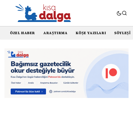
ÖZEL HABER
ARAŞTIRMA
KÖŞE YAZILARI
SÖYLEŞI