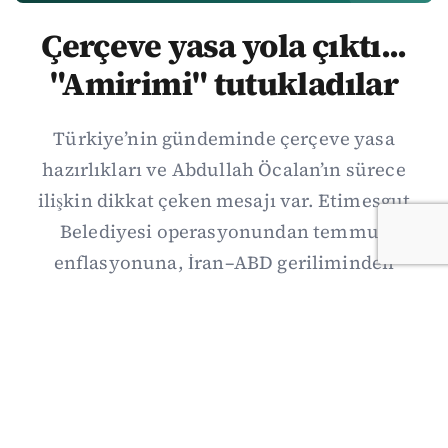
Çerçeve yasa yola çıktı...
"Amirimi" tutukladılar
Türkiye’nin gündeminde çerçeve yasa
hazırlıkları ve Abdullah Öcalan’ın sürece
ilişkin dikkat çeken mesajı var. Etimesgut
Belediyesi operasyonundan temmuz
enflasyonuna, İran–ABD geriliminden
Suriye’deki gelişmelere uzanan günün önemli
haberlerini; gözden kaçan ayrıntılar, kültür-
sanat ve spor gündemiyle birlikte Kısa Dalga
Daily’de derledik. 3 Ağustos’un kapsamlı
haber özeti burada.