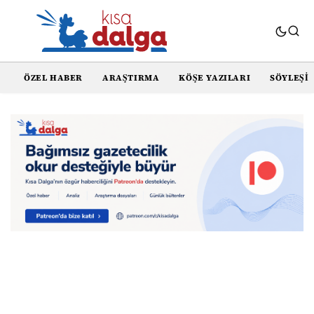
ÖZEL HABER
ARAŞTIRMA
KÖŞE YAZILARI
SÖYLEŞI