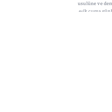
usulüne ve demo
eşik cuma gün
hang