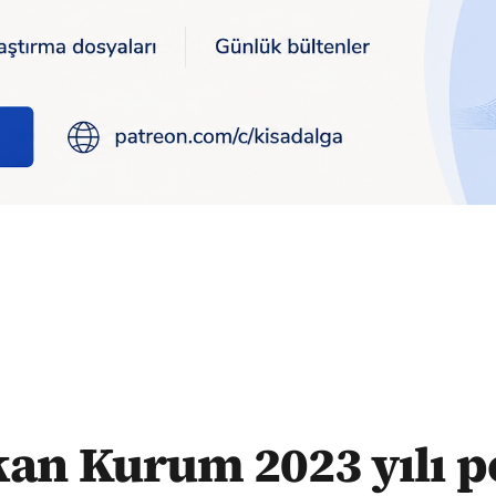
 poşet fiyatlarını açıkladı: 'Artışa gitmeyeceğiz'
an Kurum 2023 yılı p