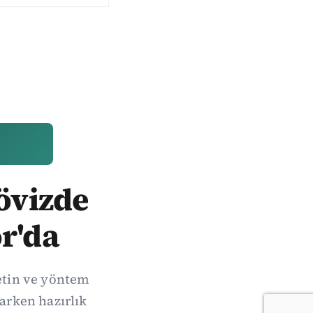
Dövizde
r'da
metin ve yöntem
arken hazırlık