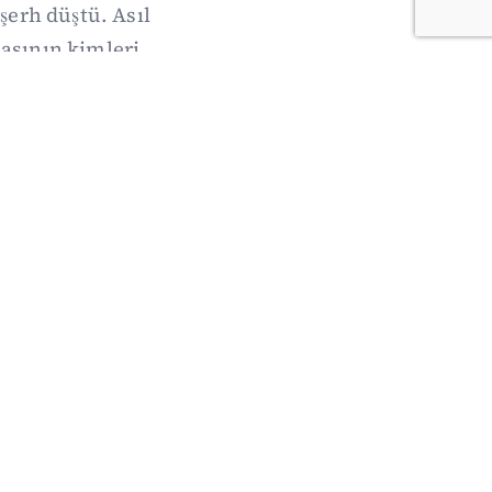
şerh düştü. Asıl
sının kimleri,
acak.