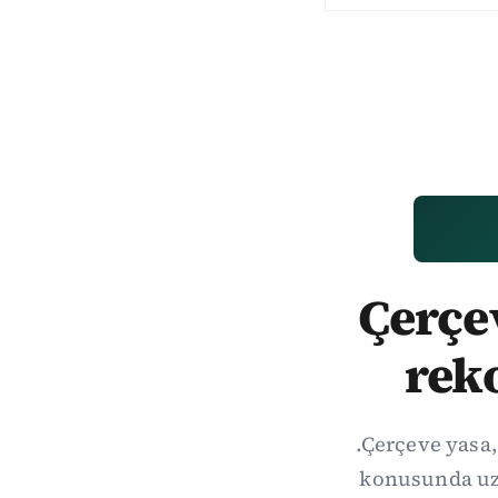
Çerçev
rek
.Çerçeve yasa,
konusunda uzl