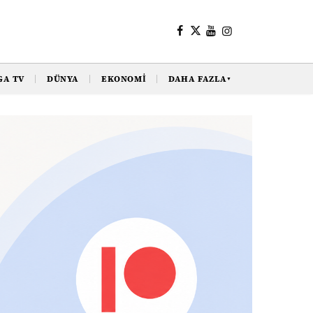
GA TV
DÜNYA
EKONOMI
DAHA FAZLA
▼