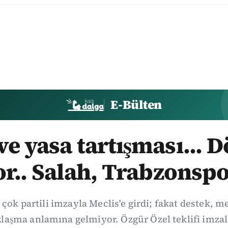
E-Bülten
e yasa tartışması... 
or.. Salah, Trabzonspo
 çok partili imzayla Meclis'e girdi; fakat destek, 
aşma anlamına gelmiyor. Özgür Özel teklifi imzal