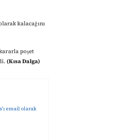
olarak kalacağını
kararla poşet
di.
(Kısa Dalga)
s’ı email olarak