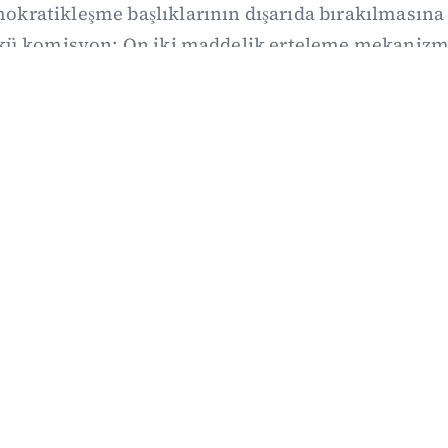
kratikleşme başlıklarının dışarıda bırakılmasına 
kü komisyon: On iki maddelik erteleme mekanizma
i koşulla ve ne zaman kapsayacağı orada somutlaş
06/08/2026 19:41
·