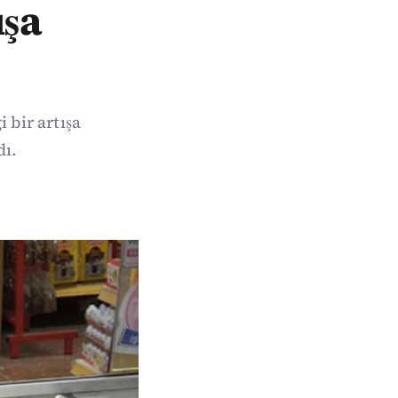
ışa
 bir artışa
dı.