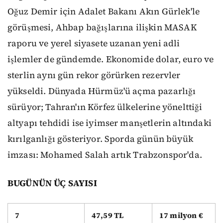
Oğuz Demir için Adalet Bakanı Akın Gürlek'le
görüşmesi, Ahbap bağışlarına ilişkin MASAK
raporu ve yerel siyasete uzanan yeni adli
işlemler de gündemde. Ekonomide dolar, euro ve
sterlin aynı gün rekor görürken rezervler
yükseldi. Dünyada Hürmüz'ü açma pazarlığı
sürüyor; Tahran'ın Körfez ülkelerine yönelttiği
altyapı tehdidi ise iyimser manşetlerin altındaki
kırılganlığı gösteriyor. Sporda günün büyük
imzası: Mohamed Salah artık Trabzonspor'da.
BUGÜNÜN ÜÇ SAYISI
7
47,59 TL
17 milyon €