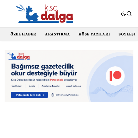
ÖZEL HABER
ARAŞTIRMA
KÖŞE YAZILARI
SÖYLEŞI