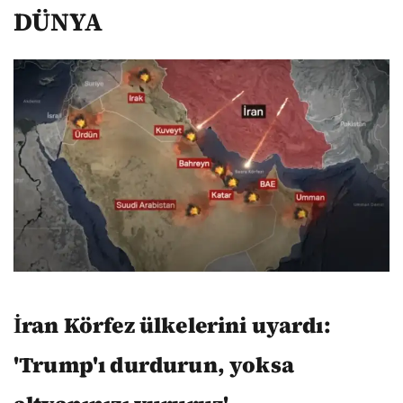
DÜNYA
İran Körfez ülkelerini uyardı:
'Trump'ı durdurun, yoksa