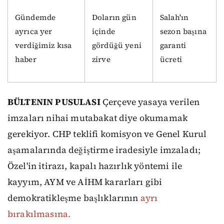
Gündemde
Doların gün
Salah'ın
ayrıca yer
içinde
sezon başına
verdiğimiz kısa
gördüğü yeni
garanti
haber
zirve
ücreti
BÜLTENIN PUSULASI
Çerçeve yasaya verilen
imzaları nihai mutabakat diye okumamak
gerekiyor. CHP teklifi komisyon ve Genel Kurul
aşamalarında değiştirme iradesiyle imzaladı;
Özel'in itirazı, kapalı hazırlık yöntemi ile
kayyım, AYM ve AİHM kararları gibi
demokratikleşme başlıklarının
ayrı
bırakılmasına.