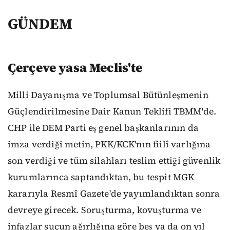
GÜNDEM
Çerçeve yasa Meclis'te
Milli Dayanışma ve Toplumsal Bütünleşmenin
Güçlendirilmesine Dair Kanun Teklifi TBMM'de.
CHP ile DEM Parti eş genel başkanlarının da
imza verdiği metin, PKK/KCK'nın fiilî varlığına
son verdiği ve tüm silahları teslim ettiği güvenlik
kurumlarınca saptandıktan, bu tespit MGK
kararıyla Resmî Gazete'de yayımlandıktan sonra
devreye girecek. Soruşturma, kovuşturma ve
infazlar suçun ağırlığına göre beş ya da on yıl