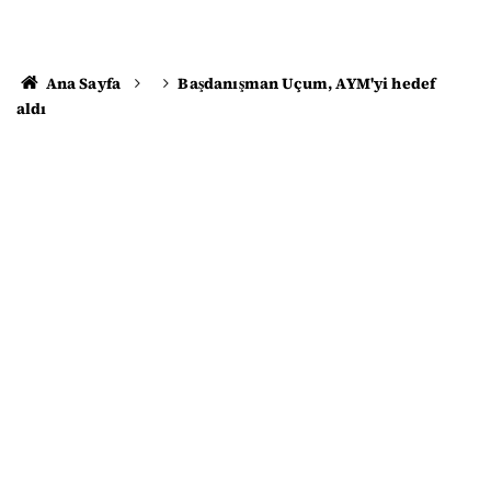
Ana Sayfa
Başdanışman Uçum, AYM'yi hedef
aldı