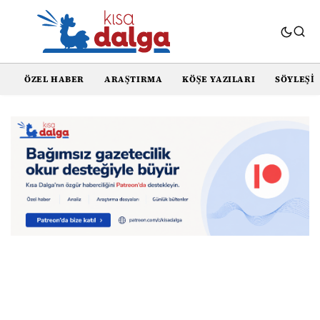
ÖZEL HABER
ARAŞTIRMA
KÖŞE YAZILARI
SÖYLEŞI