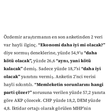
Özdemir araştırmanın en son anketinden 2 veri
var hayli ilginç.
“Ekonomi daha iyi mi olacak?”
diye sormuş deneklerine, yüzde 54,9’u
“daha
kötü olacak”,
yüzde 26,6
“aynı, yani kötü
kalacak”
demiş. Sadece yüzde 18,7’si
“daha iyi
olacak”
yanıtını vermiş. Anketin 2’nci verisi
hayli sıkıntılı.
“Memleketin sorunlarını hangi
parti çözer?”
sorusuna verilen yüzde 57,2 yanıta
göre AKP çözecek. CHP yüzde 18,2, DEM yüzde
4,8. İktidar ortağı olarak görülen MHP’nin