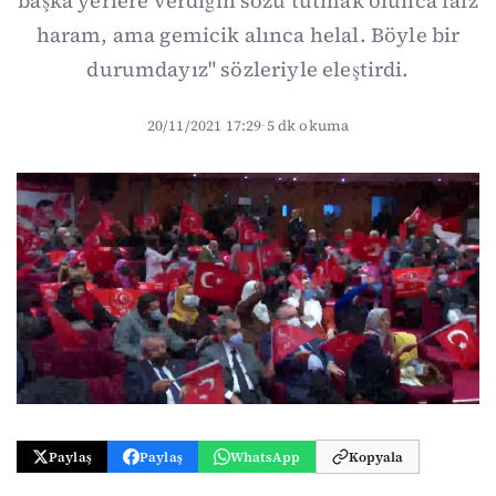
başka yerlere verdiğin sözü tutmak olunca faiz
haram, ama gemicik alınca helal. Böyle bir
durumdayız" sözleriyle eleştirdi.
20/11/2021 17:29
·
5 dk okuma
Paylaş
Paylaş
WhatsApp
Kopyala