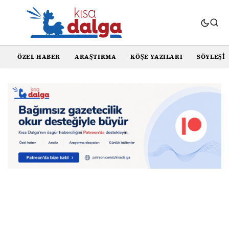
ÖZEL HABER
ARAŞTIRMA
KÖŞE YAZILARI
SÖYLEŞI