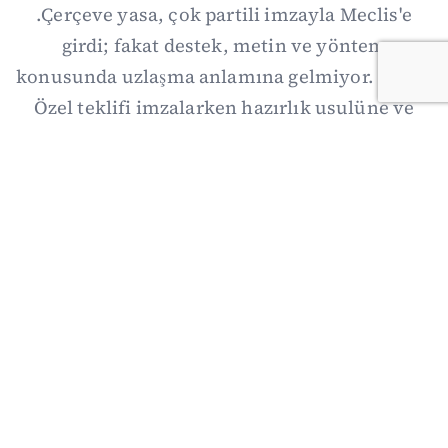
.Çerçeve yasa, çok partili imzayla Meclis'e
girdi; fakat destek, metin ve yöntem
konusunda uzlaşma anlamına gelmiyor. Özgür
Özel teklifi imzalarken hazırlık usulüne ve
demokratikleşme başlıklarının dışarıda
bırakılmasına şerh düştü. Asıl eşik cuma
günkü komisyon: On iki maddelik erteleme
mekanizmasının kimleri, hangi koşulla ve ne
zaman kapsayacağı orada somutlaşacak.
06/08/2026 19:41
·