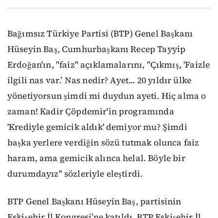
Bağımsız Türkiye Partisi (BTP) Genel Başkanı
Hüseyin Baş, Cumhurbaşkanı Recep Tayyip
Erdoğan'ın, "faiz" açıklamalarını, "Çıkmış, 'Faizle
ilgili nas var.’ Nas nedir? Ayet... 20 yıldır ülke
yönetiyorsun şimdi mi duydun ayeti. Hiç alma o
zaman! Kadir Çöpdemir'in programında
'Krediyle gemicik aldık' demiyor mu? Şimdi
başka yerlere verdiğin sözü tutmak olunca faiz
haram, ama gemicik alınca helal. Böyle bir
durumdayız" sözleriyle eleştirdi.
BTP Genel Başkanı Hüseyin Baş, partisinin
Eskişehir İl Kongresi’ne katıldı. BTP Eskişehir İl