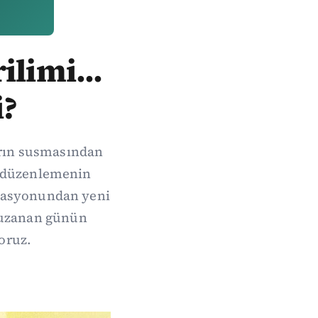
ilimi...
i?
arın susmasından
de düzenlemenin
erasyonundan yeni
 uzanan günün
oruz.