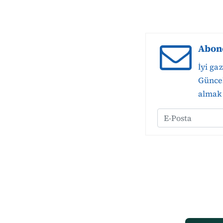
Abon
İyi ga
Güncel
almak 