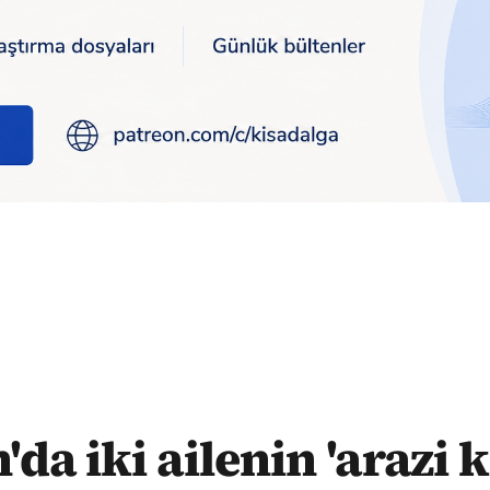
gası': 3 kişi öldü, 2 yaralı var
da iki ailenin 'arazi k