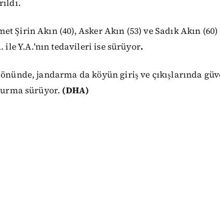
rıldı.
t Şirin Akın (40), Asker Akın (53) ve Sadık Akın (60)
. ile Y.A.'nın tedavileri ise sürüyor
.
 önünde, jandarma da köyün giriş ve çıkışlarında güv
şturma sürüyor.
(DHA)