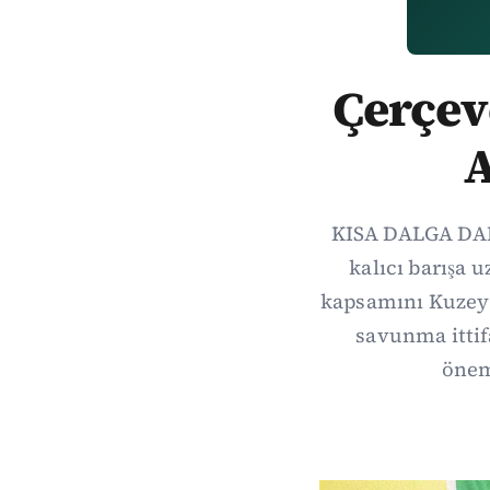
Çerçeve
A
KISA DALGA DAIL
kalıcı barışa 
kapsamını Kuzey 
savunma itti
önem