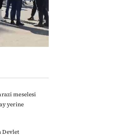
arazi meselesi
lay yerine
h Devlet