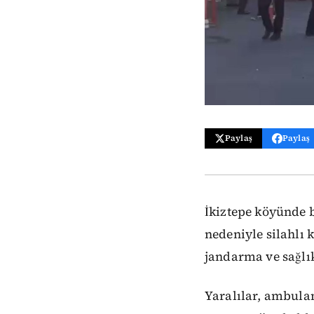
Paylaş
Paylaş
İkiztepe köyünde b
nedeniyle silahlı 
jandarma ve sağlık
Yaralılar, ambulan