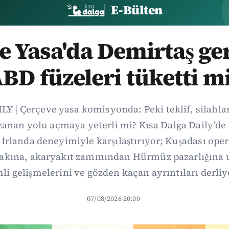
E-Bülten
 Yasa'da Demirtaş ger
BD füzeleri tüketti m
Y | Çerçeve yasa komisyonda: Peki teklif, silahl
uzanan yolu açmaya yeterli mi? Kısa Dalga Daily’
İrlanda deneyimiyle karşılaştırıyor; Kuşadası op
fakına, akaryakıt zammından Hürmüz pazarlığına
li gelişmelerini ve gözden kaçan ayrıntıları derliy
07/08/2026 20:00
·