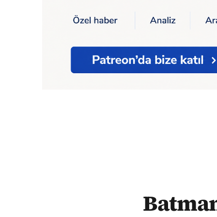
Ana Sayfa
Batman'da iki ailenin 'arazi kav
Batman'