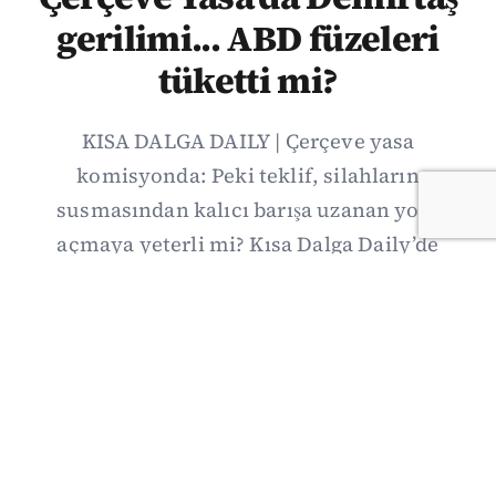
gerilimi... ABD füzeleri
tüketti mi?
KISA DALGA DAILY | Çerçeve yasa
komisyonda: Peki teklif, silahların
susmasından kalıcı barışa uzanan yolu
açmaya yeterli mi? Kısa Dalga Daily’de
düzenlemenin kapsamını Kuzey İrlanda
deneyimiyle karşılaştırıyor; Kuşadası
operasyonundan yeni savunma ittifakına,
akaryakıt zammından Hürmüz pazarlığına
uzanan günün önemli gelişmelerini ve gözden
kaçan ayrıntıları derliyoruz.