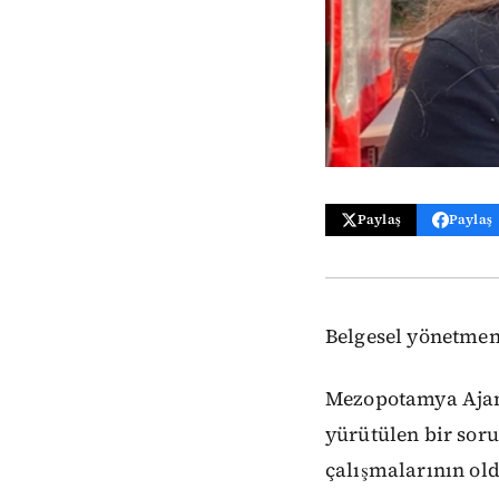
Paylaş
Paylaş
Belgesel yönetmeni
Mezopotamya Ajans
yürütülen bir soru
çalışmalarının old