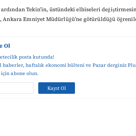
rdından Tekin’in, üstündeki elbiseleri değiştirmesi
k, Ankara Emniyet Müdürlüğü’ne götürüldüğü öğrenil
e Ol
zetecilik posta kutunda!
 haberler, haftalık ekonomi bülteni ve Pazar derginiz Plu
için abone olun.
Kayıt Ol