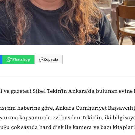
WhatsApp
Kopyala
 ve gazeteci Sibel Tekin'in Ankara’da bulunan evine 
ı’nın haberine göre, Ankara Cumhuriyet Başsavcılığ
şturma kapsamında evi basılan Tekin’in, iki bilgisaya
uğu çok sayıda hard disk ile kamera ve bazı kitaplar