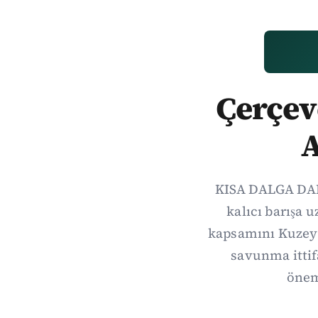
Çerçeve
A
KISA DALGA DAIL
kalıcı barışa 
kapsamını Kuzey 
savunma itti
önem