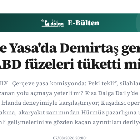
E-Bülten
 Yasa'da Demirtaş ger
BD füzeleri tüketti m
Y | Çerçeve yasa komisyonda: Peki teklif, silahl
uzanan yolu açmaya yeterli mi? Kısa Dalga Daily’
İrlanda deneyimiyle karşılaştırıyor; Kuşadası op
fakına, akaryakıt zammından Hürmüz pazarlığına
li gelişmelerini ve gözden kaçan ayrıntıları derliy
07/08/2026 20:00
·