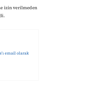
ne izin verilmeden
di.
s’ı email olarak