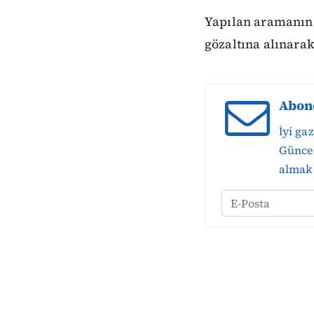
Yapılan aramanın a
gözaltına alınara
Abon
İyi ga
Güncel
almak 