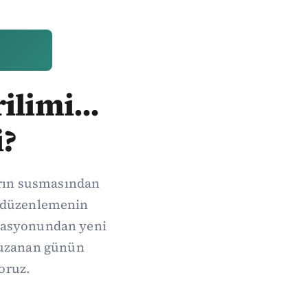
ilimi...
i?
arın susmasından
de düzenlemenin
erasyonundan yeni
 uzanan günün
oruz.