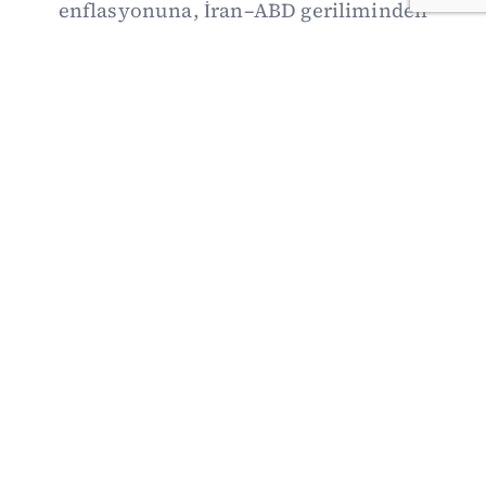
enflasyonuna, İran–ABD geriliminden
Suriye’deki gelişmelere uzanan günün önemli
haberlerini; gözden kaçan ayrıntılar, kültür-
sanat ve spor gündemiyle birlikte Kısa Dalga
Daily’de derledik. 3 Ağustos’un kapsamlı
haber özeti burada.
03/08/2026 18:27
·