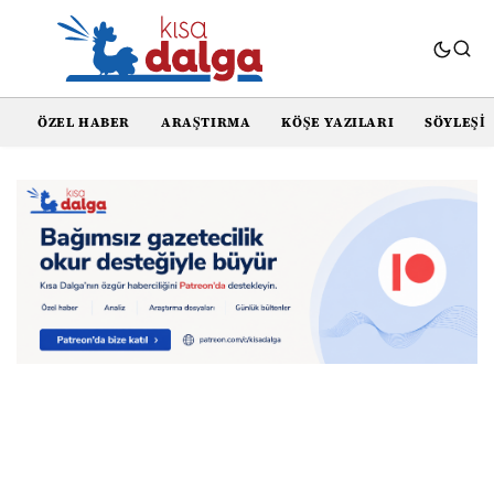
ÖZEL HABER
ARAŞTIRMA
KÖŞE YAZILARI
SÖYLEŞI