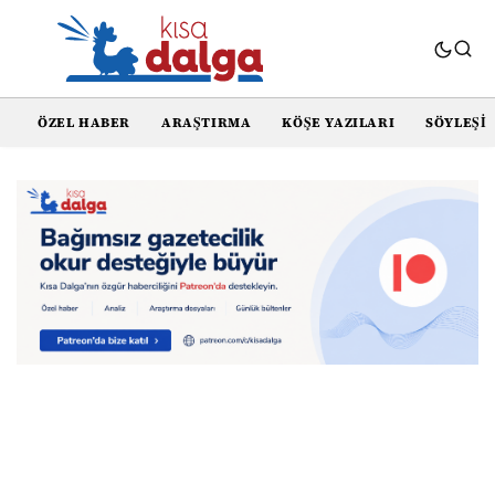
ÖZEL HABER
ARAŞTIRMA
KÖŞE YAZILARI
SÖYLEŞI