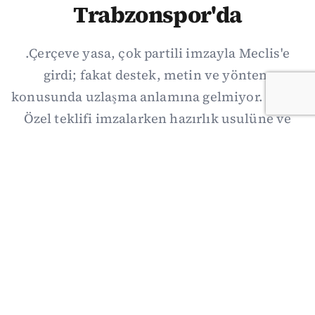
Trabzonspor'da
.Çerçeve yasa, çok partili imzayla Meclis'e
girdi; fakat destek, metin ve yöntem
konusunda uzlaşma anlamına gelmiyor. Özgür
Özel teklifi imzalarken hazırlık usulüne ve
demokratikleşme başlıklarının dışarıda
bırakılmasına şerh düştü. Asıl eşik cuma
günkü komisyon: On iki maddelik erteleme
mekanizmasının kimleri, hangi koşulla ve ne
zaman kapsayacağı orada somutlaşacak.
06/08/2026 19:41
·