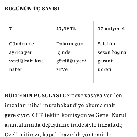
BUGÜNÜN ÜÇ SAYISI
7
47,59 TL
17 milyon €
Gündemde
Doların gün
Salah'ın
ayrıca yer
içinde
sezon başına
verdiğimiz kısa
gördüğü yeni
garanti
haber
zirve
ücreti
BÜLTENIN PUSULASI
Çerçeve yasaya verilen
imzaları nihai mutabakat diye okumamak
gerekiyor. CHP teklifi komisyon ve Genel Kurul
aşamalarında değiştirme iradesiyle imzaladı;
Özel'in itirazı, kapalı hazırlık yöntemi ile