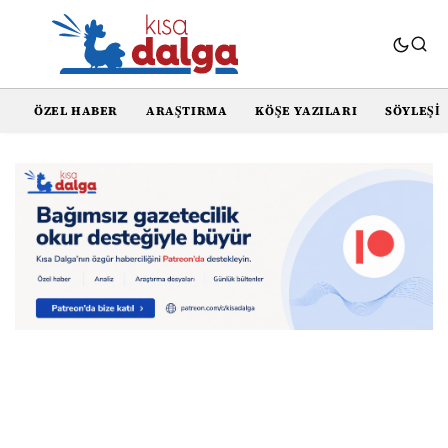
ÖZEL HABER
ARAŞTIRMA
KÖŞE YAZILARI
SÖYLEŞI