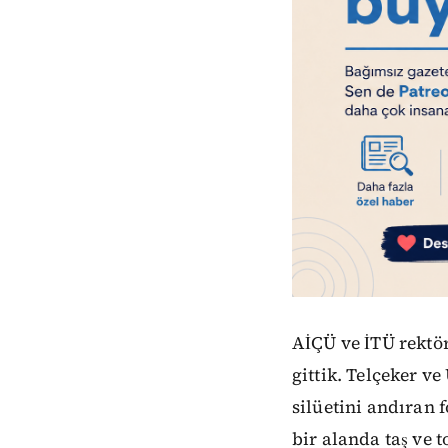
AİÇÜ ve İTÜ rektö
gittik. Telçeker v
silüetini andıran
bir alanda taş ve 