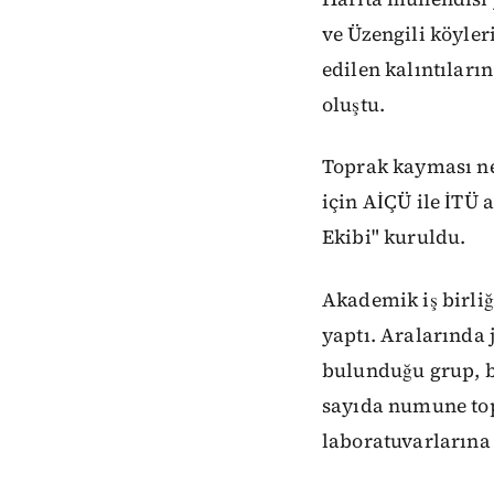
ve Üzengili köyler
edilen kalıntıları
oluştu.
Toprak kayması ne
için AİÇÜ ile İTÜ 
Ekibi" kuruldu.
Akademik iş birliğ
yaptı. Aralarında
bulunduğu grup, b
sayıda numune top
laboratuvarlarına