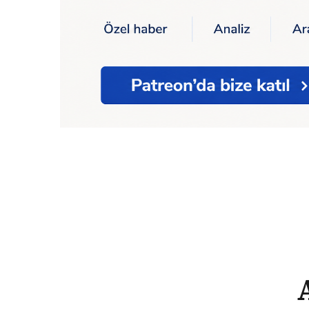
Ana Sayfa
Yaşam
Ağrı'da 'Nuh'un Gemisi' 