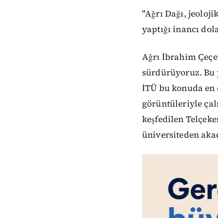
"Ağrı Dağı, jeoloj
yaptığı inancı dol
Ağrı İbrahim Çeçen
sürdürüyoruz. Bu y
İTÜ bu konuda en 
görüntüleriyle ça
keşfedilen Telçeke
üniversiteden aka