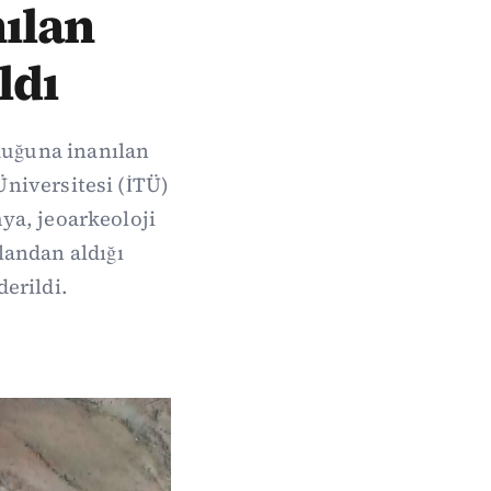
nılan
ldı
lduğuna inanılan
Üniversitesi (İTÜ)
mya, jeoarkeoloji
andan aldığı
erildi.