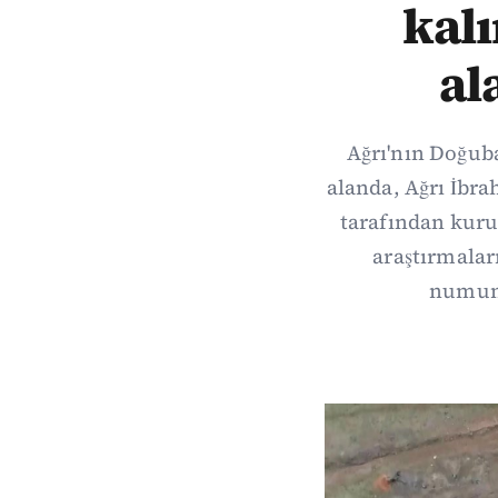
kalı
al
Ağrı'nın Doğuba
alanda, Ağrı İbra
tarafından kurul
araştırmala
numune