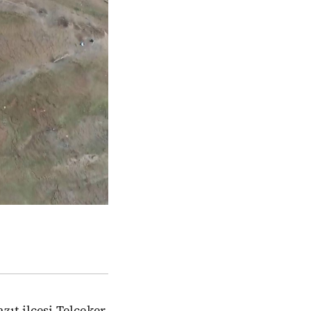
ıt ilçesi Telçeker