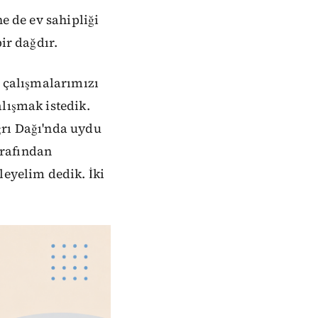
e de ev sahipliği
ir dağdır.
i çalışmalarımızı
lışmak istedik.
ğrı Dağı'nda uydu
arafından
leyelim dedik. İki