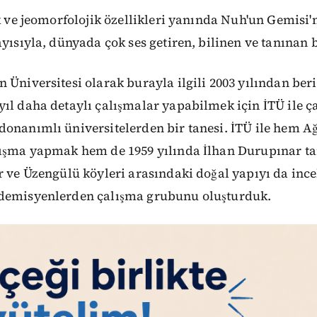
ik ve jeomorfolojik özellikleri yanında Nuh'un Gemisi'n
ayısıyla, dünyada çok ses getiren, bilinen ve tanınan b
 Üniversitesi olarak burayla ilgili 2003 yılından ber
ıl daha detaylı çalışmalar yapabilmek için İTÜ ile ça
donanımlı üniversitelerden bir tanesi. İTÜ ile hem A
lışma yapmak hem de 1959 yılında İlhan Durupınar t
r ve Üzengülü köyleri arasındaki doğal yapıyı da ince
demisyenlerden çalışma grubunu oluşturduk.