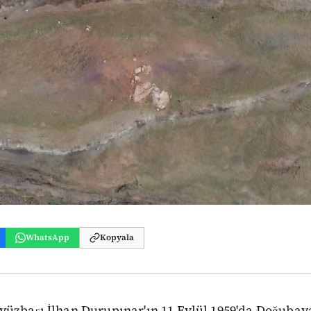
WhatsApp
Kopyala
üzbaşı İlhan Durupınar'ın 11 Eylül 1959'da Doğubayaz