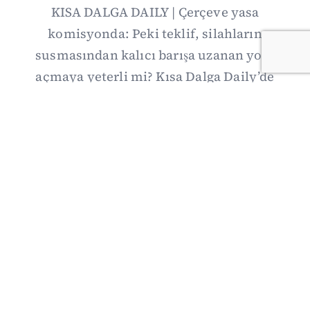
KISA DALGA DAILY | Çerçeve yasa
komisyonda: Peki teklif, silahların
susmasından kalıcı barışa uzanan yolu
açmaya yeterli mi? Kısa Dalga Daily’de
düzenlemenin kapsamını Kuzey İrlanda
deneyimiyle karşılaştırıyor; Kuşadası
operasyonundan yeni savunma ittifakına,
akaryakıt zammından Hürmüz pazarlığına
uzanan günün önemli gelişmelerini ve gözden
kaçan ayrıntıları derliyoruz.
07/08/2026 20:00
·