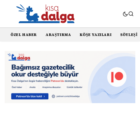
ÖZEL HABER
ARAŞTIRMA
KÖŞE YAZILARI
SÖYLEŞI