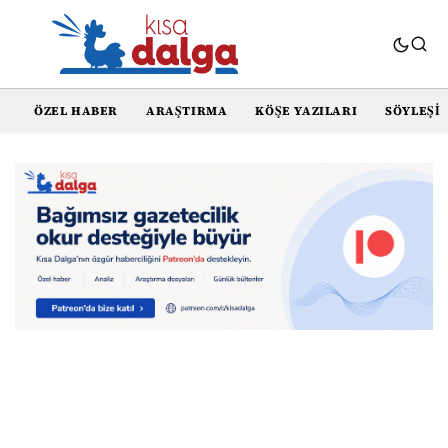
ÖZEL HABER
ARAŞTIRMA
KÖŞE YAZILARI
SÖYLEŞI