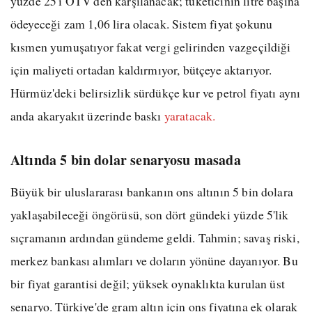
yüzde 25'i ÖTV'den karşılanacak; tüketicinin litre başına
ödeyeceği zam 1,06 lira olacak. Sistem fiyat şokunu
kısmen yumuşatıyor fakat vergi gelirinden vazgeçildiği
için maliyeti ortadan kaldırmıyor, bütçeye aktarıyor.
Hürmüz'deki belirsizlik sürdükçe kur ve petrol fiyatı aynı
anda akaryakıt üzerinde baskı
yaratacak.
Altında 5 bin dolar senaryosu masada
Büyük bir uluslararası bankanın ons altının 5 bin dolara
yaklaşabileceği öngörüsü, son dört gündeki yüzde 5'lik
sıçramanın ardından gündeme geldi. Tahmin; savaş riski,
merkez bankası alımları ve doların yönüne dayanıyor. Bu
bir fiyat garantisi değil; yüksek oynaklıkta kurulan üst
senaryo. Türkiye'de gram altın için ons fiyatına ek olarak