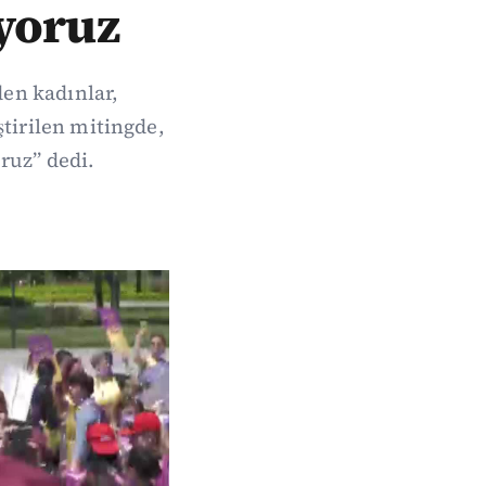
yoruz
den kadınlar,
ştirilen mitingde,
ruz” dedi.