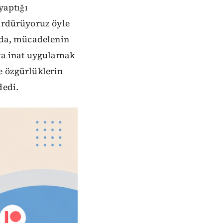
yaptığı
sürdürüyoruz öyle
arda, mücadelenin
ra inat uygulamak
e özgürlüklerin
dedi.