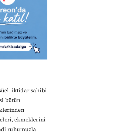
el, iktidar sahibi
si bütün
iklerinden
eleri, ekmeklerini
endi ruhumuzla