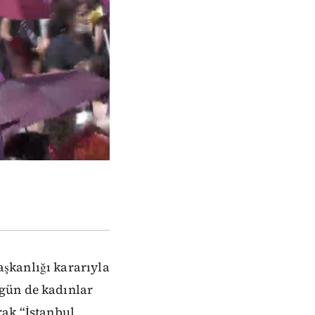
şkanlığı kararıyla
gün de kadınlar
rak “İstanbul