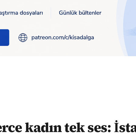
bul Sözleşmesi'nden vazgeçmiyoruz
rce kadın tek ses: İs