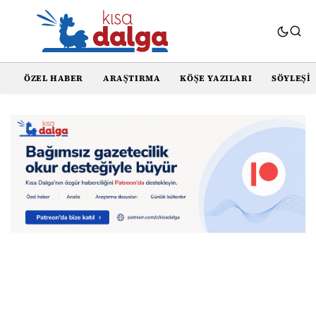
ÖZEL HABER
ARAŞTIRMA
KÖŞE YAZILARI
SÖYLEŞI