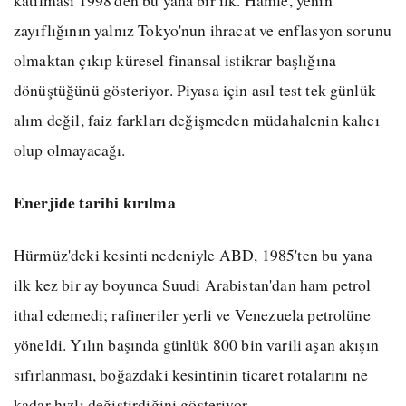
katılması 1998'den bu yana bir ilk. Hamle, yenin
zayıflığının yalnız Tokyo'nun ihracat ve enflasyon sorunu
olmaktan çıkıp küresel finansal istikrar başlığına
dönüştüğünü gösteriyor. Piyasa için asıl test tek günlük
alım değil, faiz farkları değişmeden müdahalenin kalıcı
olup olmayacağı.
Enerjide tarihi kırılma
Hürmüz'deki kesinti nedeniyle ABD, 1985'ten bu yana
ilk kez bir ay boyunca Suudi Arabistan'dan ham petrol
ithal edemedi; rafineriler yerli ve Venezuela petrolüne
yöneldi. Yılın başında günlük 800 bin varili aşan akışın
sıfırlanması, boğazdaki kesintinin ticaret rotalarını ne
kadar hızlı değiştirdiğini gösteriyor.