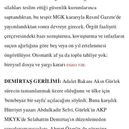
silahları teslim ettiği güvenlik kurumlarınca
saptandıktan, bu tespit MGK kararıyla Resmî Gazete'de
yayımlandıktan sonra devreye girecek. Örgüt faaliyeti
çerçevesindeki bazı soruşturma, kovuşturma ve infazların
suçun ağırlığına göre beş veya on yıl ertelenmesi
öngörülüyor. Otomatik af ya da toplu tahliye yok;
bireysel dosya ve yargı kararı
esası var.
DEMİRTAŞ GERİLİMİ:
Adalet Bakanı Akın Gürlek
sürecin tamamlanmak üzere olduğunu ve ülke için
'bembeyaz bir sayfa' açılacağını söyledi. Buna karşılık
Hürriyet yazarı Abdulkadir Selvi, Gürlek'in AKP
MKYK'de Selahattin Demirtaş'ın düzenlemeden
yararlanamayacağını, Ahmet Özer'in de görevine