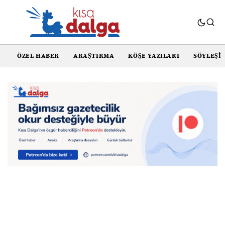
ÖZEL HABER
ARAŞTIRMA
KÖŞE YAZILARI
SÖYLEŞI