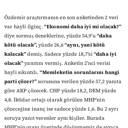
Özdemir araştırmanın en son anketinden 2 veri
var hayli ilginç.
“Ekonomi daha iyi mi olacak?”
diye sormuş deneklerine, yüzde 54,9’u
“daha
kötü olacak”,
yüzde 26,6
“aynı, yani kötü
kalacak”
demiş. Sadece yüzde 18,7’si
“daha iyi
olacak”
yanıtını vermiş. Anketin 2’nci verisi
hayli sıkıntılı.
“Memleketin sorunlarını hangi
parti çözer?”
sorusuna verilen yüzde 57,2 yanıta
göre AKP çözecek. CHP yüzde 18,2, DEM yüzde
4,8. İktidar ortağı olarak görülen MHP’nin
çözeceğine inanç ise sadece yüzde 1,6. Bu 2 ayrı
soruya yanıt verenler aynı kişiler. Burada
MHP’nin oranı üzerinde düşünmemiz de ayrıca