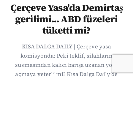
Çerçeve Yasa'da Demirtaş
gerilimi... ABD füzeleri
tüketti mi?
KISA DALGA DAILY | Çerçeve yasa
komisyonda: Peki teklif, silahların
susmasından kalıcı barışa uzanan yolu
açmaya yeterli mi? Kısa Dalga Daily’de
düzenlemenin kapsamını Kuzey İrlanda
deneyimiyle karşılaştırıyor; Kuşadası
operasyonundan yeni savunma ittifakına,
akaryakıt zammından Hürmüz pazarlığına
uzanan günün önemli gelişmelerini ve gözden
kaçan ayrıntıları derliyoruz.