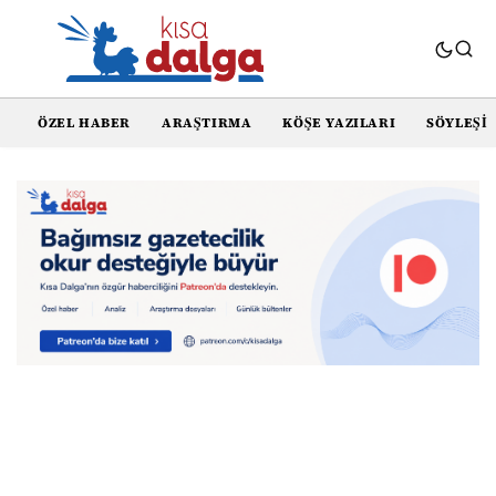
ÖZEL HABER
ARAŞTIRMA
KÖŞE YAZILARI
SÖYLEŞI