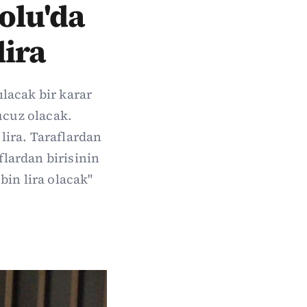
Bolu'da
lira
ılacak bir karar
 ucuz olacak.
 lira. Taraflardan
flardan birisinin
bin lira olacak"