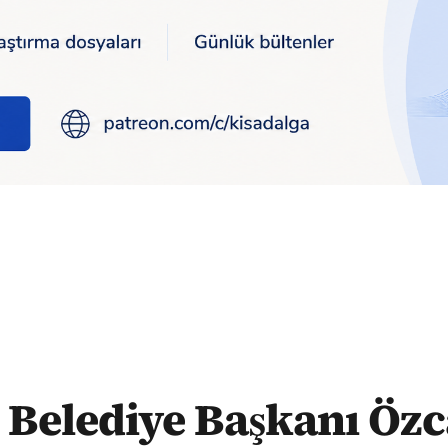
 nikah tarifesi: Yabancılar Bolu'da evlenmesin diye 100 bin lira
 Belediye Başkanı Özc