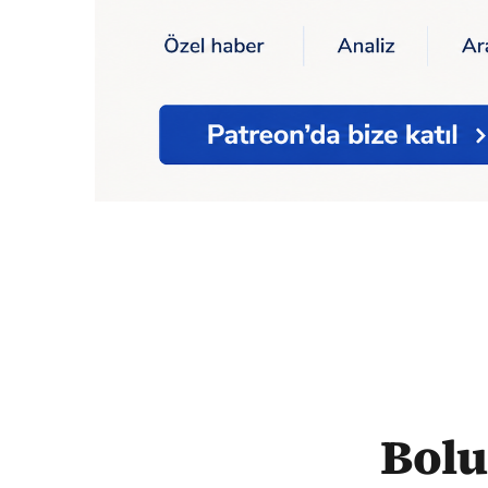
Ana Sayfa
Bolu Belediye Başkanı Özcan'ın
Bolu