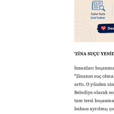
'ZİNA SUÇU YEN
İnsanları boşanmam
"Zinanın suç olma
arttı. O yüzden z
Belediye olarak s
tam tersi boşanma
babası ayrılmış ço