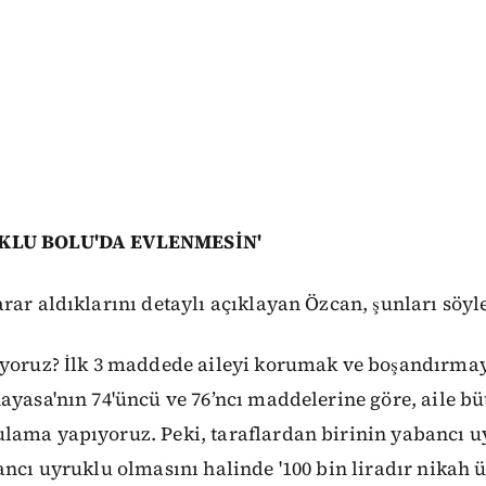
UKLU BOLU'DA EVLENMESİN'
rar aldıklarını detaylı açıklayan Özcan, şunları söyl
ıyoruz? İlk 3 maddede aileyi korumak ve boşandırm
ayasa'nın 74'üncü ve 76’ncı maddelerine göre, aile 
lama yapıyoruz. Peki, taraflardan birinin yabancı u
ancı uyruklu olmasını halinde '100 bin liradır nikah ü