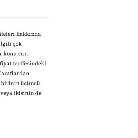
ifeleri hakkında
lgili çok
ir konu var.
fiyat tarifesindeki
 Taraflardan
n birinin üçüncü
 veya ikisinin de