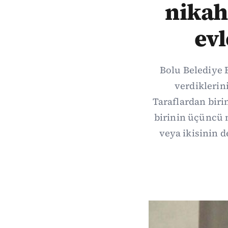
nikah 
evl
Bolu Belediye B
verdiklerini
Taraflardan birin
birinin üçüncü n
veya ikisinin d