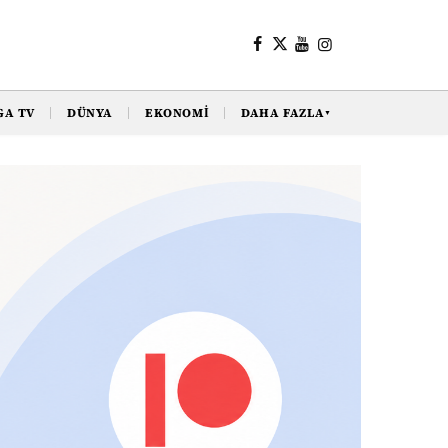
GA TV
DÜNYA
EKONOMI
DAHA FAZLA
▼