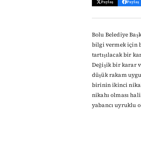
Paylaş
Paylaş
Bolu Belediye Başk
bilgi vermek için b
tartışılacak bir ka
Değişik bir karar v
düşük rakam uygula
birinin ikinci nik
nikahı olması halin
yabancı uyruklu ol