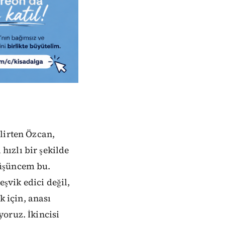
lirten Özcan,
ızlı bir şekilde
düşüncem bu.
vik edici değil,
 için, anası
oruz. İkincisi