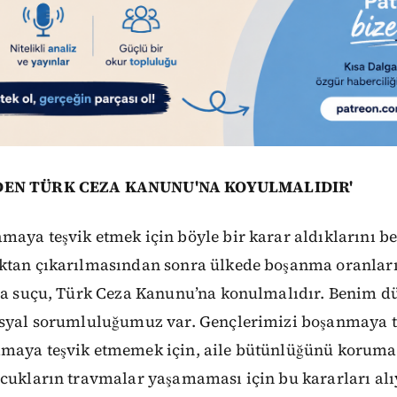
İDEN TÜRK CEZA KANUNU'NA KOYULMALIDIR'
aya teşvik etmek için böyle bir karar aldıklarını be
ktan çıkarılmasından sonra ülkede boşanma oranları h
ina suçu, Türk Ceza Kanunu’na konulmalıdır. Benim 
osyal sorumluluğumuz var. Gençlerimizi boşanmaya teş
maya teşvik etmemek için, aile bütünlüğünü korumak
cukların travmalar yaşamaması için bu kararları alıy