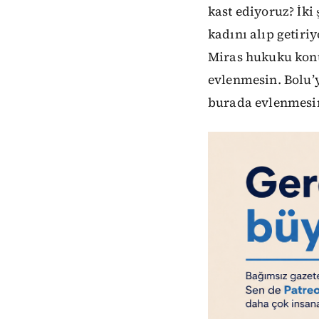
kast ediyoruz? İki
kadını alıp getir
Miras hukuku konus
evlenmesin. Bolu’y
burada evlenmesin