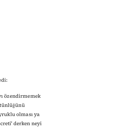
edi:
ayı özendirmemek
bütünlüğünü
yruklu olması ya
creti' derken neyi