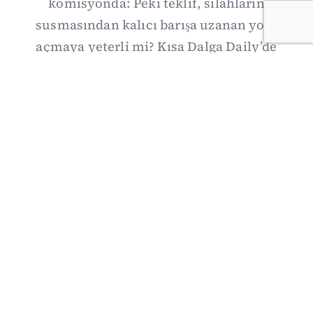
komisyonda: Peki teklif, silahların
susmasından kalıcı barışa uzanan yolu
açmaya yeterli mi? Kısa Dalga Daily’de
düzenlemenin kapsamını Kuzey İrlanda
deneyimiyle karşılaştırıyor; Kuşadası
operasyonundan yeni savunma ittifakına,
akaryakıt zammından Hürmüz pazarlığına
uzanan günün önemli gelişmelerini ve gözden
kaçan ayrıntıları derliyoruz.
07/08/2026 20:00
·