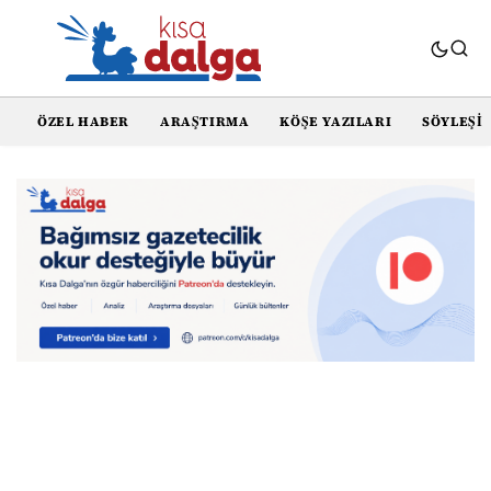
ÖZEL HABER
ARAŞTIRMA
KÖŞE YAZILARI
SÖYLEŞI