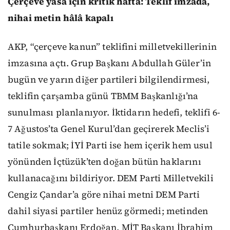
Çerçeve yasa için kritik hafta: Teklif imzada,
nihai metin hâlâ kapalı
AKP, “çerçeve kanun” teklifini milletvekillerinin
imzasına açtı. Grup Başkanı Abdullah Güler’in
bugün ve yarın diğer partileri bilgilendirmesi,
teklifin çarşamba günü TBMM Başkanlığı’na
sunulması planlanıyor. İktidarın hedefi, teklifi 6-
7 Ağustos’ta Genel Kurul’dan geçirerek Meclis’i
tatile sokmak; İYİ Parti ise hem içerik hem usul
yönünden İçtüzük’ten doğan bütün haklarını
kullanacağını bildiriyor. DEM Parti Milletvekili
Cengiz Çandar’a göre nihai metni DEM Parti
dahil siyasi partiler henüz görmedi; metinden
Cumhurbaşkanı Erdoğan, MİT Başkanı İbrahim