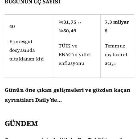
BUGÜNÜN ÜÇ SAYISI
%31,75 ↔
7,3 milyar
40
%50,49
$
Etimesgut
TÜİK ve
Temmuz
dosyasında
ENAG’ın yıllık
dış ticaret
tutuklanan kişi
enflasyonu
açığı
Günün öne çıkan gelişmeleri ve gözden kaçan
ayrıntıları Daily’de…
GÜNDEM