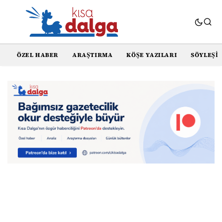
ÖZEL HABER
ARAŞTIRMA
KÖŞE YAZILARI
SÖYLEŞI