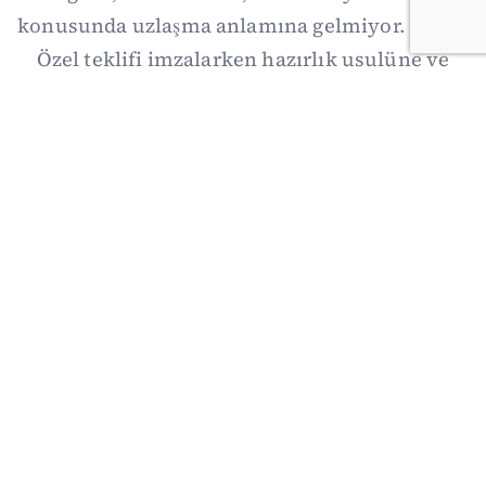
konusunda uzlaşma anlamına gelmiyor. Özgür
Özel teklifi imzalarken hazırlık usulüne ve
demokratikleşme başlıklarının dışarıda
bırakılmasına şerh düştü. Asıl eşik cuma
günkü komisyon: On iki maddelik erteleme
mekanizmasının kimleri, hangi koşulla ve ne
zaman kapsayacağı orada somutlaşacak.
06/08/2026 19:41
·