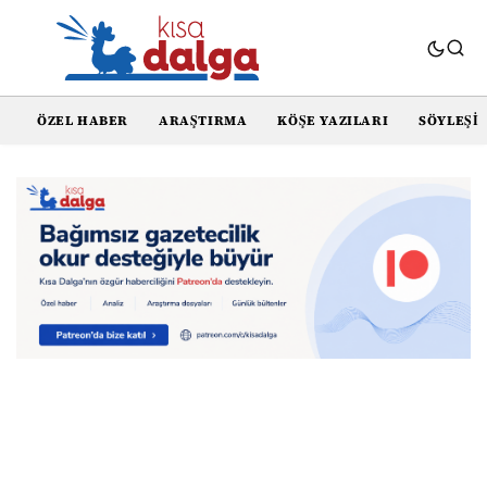
ÖZEL HABER
ARAŞTIRMA
KÖŞE YAZILARI
SÖYLEŞI