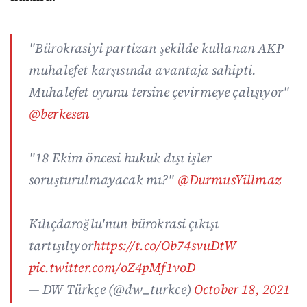
"Bürokrasiyi partizan şekilde kullanan AKP
muhalefet karşısında avantaja sahipti.
Muhalefet oyunu tersine çevirmeye çalışıyor"
@berkesen
"18 Ekim öncesi hukuk dışı işler
soruşturulmayacak mı?"
@DurmusYillmaz
Kılıçdaroğlu'nun bürokrasi çıkışı
tartışılıyor
https://t.co/Ob74svuDtW
pic.twitter.com/oZ4pMf1voD
— DW Türkçe (@dw_turkce)
October 18, 2021