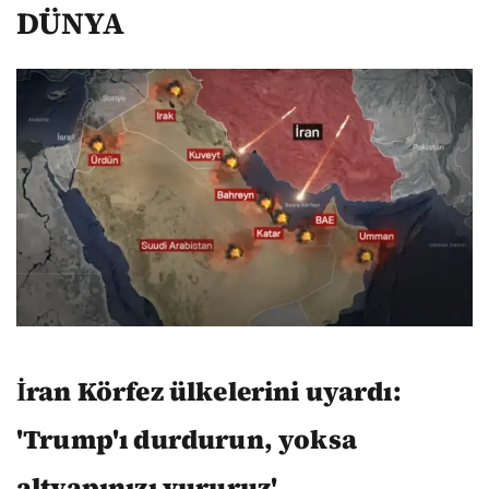
DÜNYA
İran Körfez ülkelerini uyardı:
'Trump'ı durdurun, yoksa
altyapınızı vururuz'