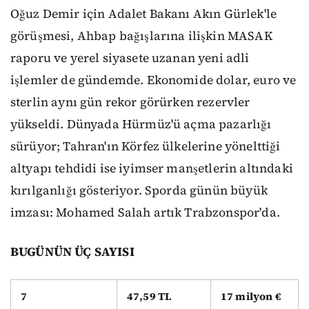
Oğuz Demir için Adalet Bakanı Akın Gürlek'le
görüşmesi, Ahbap bağışlarına ilişkin MASAK
raporu ve yerel siyasete uzanan yeni adli
işlemler de gündemde. Ekonomide dolar, euro ve
sterlin aynı gün rekor görürken rezervler
yükseldi. Dünyada Hürmüz'ü açma pazarlığı
sürüyor; Tahran'ın Körfez ülkelerine yönelttiği
altyapı tehdidi ise iyimser manşetlerin altındaki
kırılganlığı gösteriyor. Sporda günün büyük
imzası: Mohamed Salah artık Trabzonspor'da.
BUGÜNÜN ÜÇ SAYISI
7
47,59 TL
17 milyon €