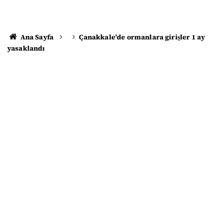
Ana Sayfa
Çanakkale'de ormanlara girişler 1 ay
yasaklandı