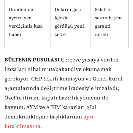
Gündemde
Doların gün
Salah'ın
ayrıca yer
içinde
sezon başına
verdiğimiz kısa
gördüğü yeni
garanti
haber
zirve
ücreti
BÜLTENIN PUSULASI
Çerçeve yasaya verilen
imzaları nihai mutabakat diye okumamak
gerekiyor. CHP teklifi komisyon ve Genel Kurul
aşamalarında değiştirme iradesiyle imzaladı;
Özel'in itirazı, kapalı hazırlık yöntemi ile
kayyım, AYM ve AİHM kararları gibi
demokratikleşme başlıklarının
ayrı
bırakılmasına.