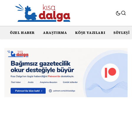
ÖZEL HABER
ARAŞTIRMA
KÖŞE YAZILARI
SÖYLEŞI