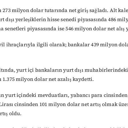
 273 milyon dolar tutarında net giriş sağladı. Alt kal
t dışı yerleşiklerin hisse senedi piyasasında 486 mily
a senetleri piyasasında ise 546 milyon dolar net alış y
vil ihraçlarıyla ilgili olarak; bankalar 439 milyon do
ltında, yurt içi bankaların yurt dışı muhabirlerindeki 
 1.375 milyon dolar net azalış kaydetti.
ın yurt içindeki mevduatları, yabancı para cinsinden
 Lirası cinsinden 101 milyon dolar net artış olmak üz
rtış oldu.