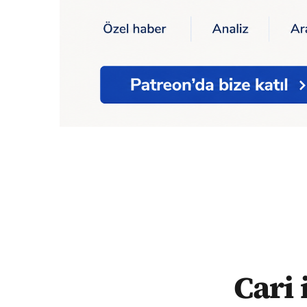
Ana Sayfa
Ekonomi
Cari işlemler Şubat’ta
Cari 