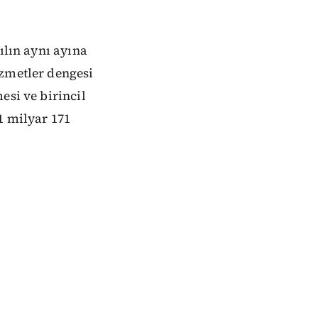
ılın aynı ayına
izmetler dengesi
esi ve birincil
1 milyar 171