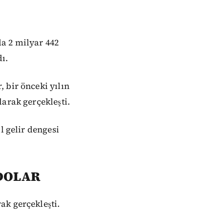
da 2 milyar 442
dı.
 bir önceki yılın
larak gerçekleşti.
l gelir dengesi
 DOLAR
ak gerçekleşti.