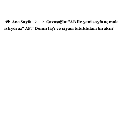
Ana Sayfa
Çavuşoğlu: "AB ile yeni sayfa açmak
istiyoruz" AP: "Demirtaş'ı ve siyasi tutukluları bırakın"