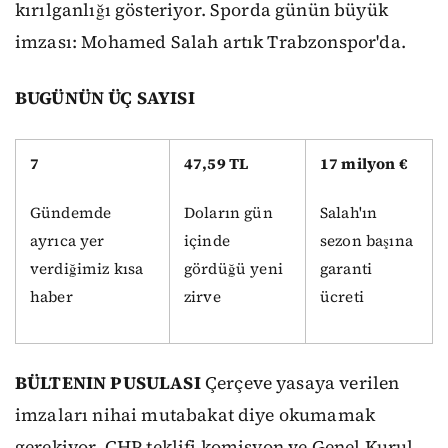
kırılganlığı gösteriyor. Sporda günün büyük
imzası: Mohamed Salah artık Trabzonspor'da.
BUGÜNÜN ÜÇ SAYISI
7
47,59 TL
17 milyon €
Gündemde
Doların gün
Salah'ın
ayrıca yer
içinde
sezon başına
verdiğimiz kısa
gördüğü yeni
garanti
haber
zirve
ücreti
BÜLTENIN PUSULASI
Çerçeve yasaya verilen
imzaları nihai mutabakat diye okumamak
gerekiyor. CHP teklifi komisyon ve Genel Kurul