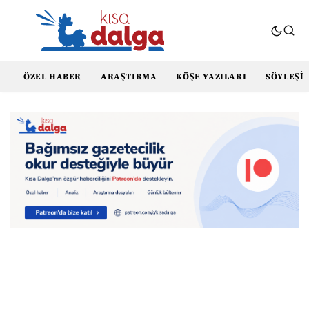
ÖZEL HABER
ARAŞTIRMA
KÖŞE YAZILARI
SÖYLEŞI