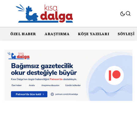
ÖZEL HABER
ARAŞTIRMA
KÖŞE YAZILARI
SÖYLEŞI