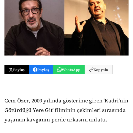
Paylaş
Paylaş
WhatsApp
Kopyala
Cem Özer, 2009 yılında gösterime giren 'Kadri'nin
Götürdüğü Yere Git' filminin çekimleri sırasında
yaşanan kavganın perde arkasını anlattı.