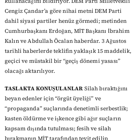
kullanacağını bildiriyor. DEM Parti Milletvekili
Cengiz Çandar’a göre nihai metni DEM Parti
dahil siyasi partiler henüz görmedi; metinden
Cumhurbaşkanı Erdoğan, MİT Başkanı İbrahim
Kalın ve Abdullah Öcalan haberdar. 3 Ağustos
tarihli haberlerde teklifin yaklaşık 15 maddelik,
geçici ve müstakil bir “geçiş dönemi yasası”
olacağı aktarılıyor.
TASLAKTA KONUŞULANLAR
Silah bıraktığını
beyan edenler için “örgüt üyeliği” ve
“propaganda” suçlarında denetimli serbestlik;
kasten öldürme ve işkence gibi ağır suçların
kapsam dışında tutulması; fesih ve silah
bırakmanın MİT tarafından teyit edilip