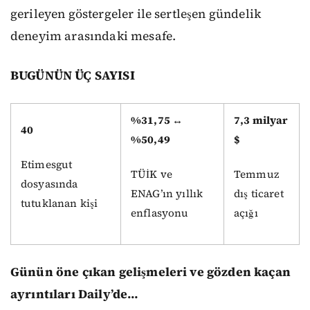
gerileyen göstergeler ile sertleşen gündelik
deneyim arasındaki mesafe.
BUGÜNÜN ÜÇ SAYISI
%31,75 ↔
7,3 milyar
40
%50,49
$
Etimesgut
TÜİK ve
Temmuz
dosyasında
ENAG’ın yıllık
dış ticaret
tutuklanan kişi
enflasyonu
açığı
Günün öne çıkan gelişmeleri ve gözden kaçan
ayrıntıları Daily’de…