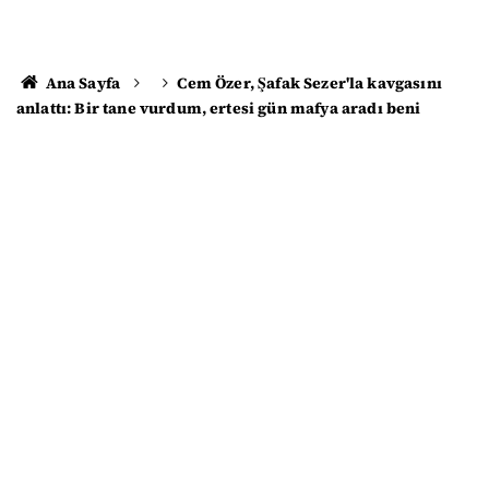
Ana Sayfa
Cem Özer, Şafak Sezer'la kavgasını
anlattı: Bir tane vurdum, ertesi gün mafya aradı beni