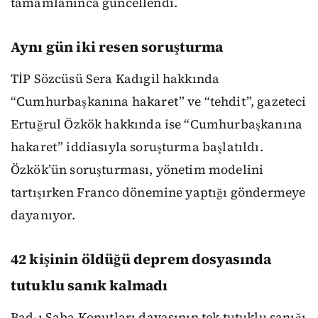
tamamlanınca güncellendi.
Aynı gün iki resen soruşturma
TİP Sözcüsü Sera Kadıgil hakkında
“Cumhurbaşkanına hakaret” ve “tehdit”, gazeteci
Ertuğrul Özkök hakkında ise “Cumhurbaşkanına
hakaret” iddiasıyla soruşturma başlatıldı.
Özkök’ün soruşturması, yönetim modelini
tartışırken Franco dönemine yaptığı göndermeye
dayanıyor.
42 kişinin öldüğü deprem dosyasında
tutuklu sanık kalmadı
Bad-ı Saba Konutları davasının tek tutuklu sanığı