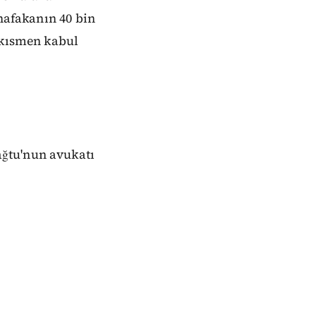
 nafakanın 40 bin
 kısmen kabul
ğtu'nun avukatı