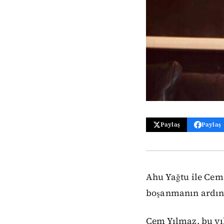
Paylaş
Paylaş
Ahu Yağtu ile Cem 
boşanmanın ardınd
Cem Yılmaz, bu yı