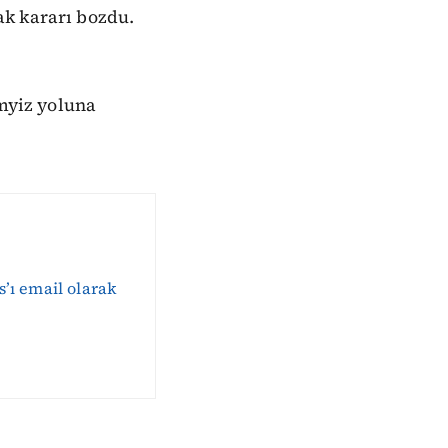
ak kararı bozdu.
emyiz yoluna
s’ı email olarak