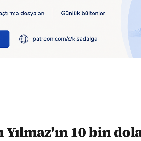
dolarlık nafakada indirim talebi istinaftan döndü
 Yılmaz'ın 10 bin dola