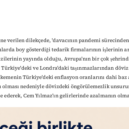
ne verilen dilekçede, 'davacının pandemi sürecinde
mlarda boy gösterdiği tedarik firmalarının işlerinin ar
 dizilerinin yayında olduğu, Avrupa'nın bir çok şehrin
ı, Türkiye'deki ve Londra'daki taşınmazlarından döviz
hkemenin Türkiye'deki enflasyon oranlarını dahi baz 
nı olması nedeniyle dövizdeki öngörülemezlik unsur
de ederek, Cem Yılmaz'ın gelirlerinde azalmanın olmad