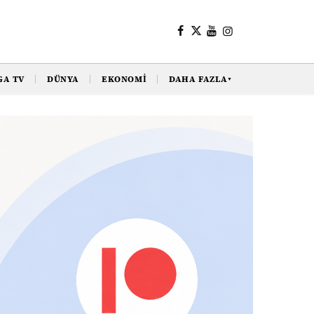
GA TV
DÜNYA
EKONOMI
DAHA FAZLA
▼