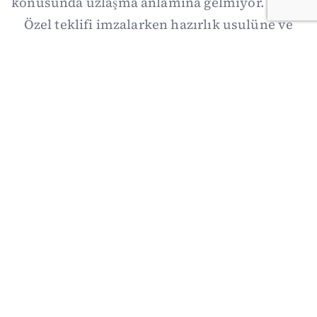
konusunda uzlaşma anlamına gelmiyor. Özgür
Özel teklifi imzalarken hazırlık usulüne ve
demokratikleşme başlıklarının dışarıda
bırakılmasına şerh düştü. Asıl eşik cuma
günkü komisyon: On iki maddelik erteleme
mekanizmasının kimleri, hangi koşulla ve ne
zaman kapsayacağı orada somutlaşacak.
06/08/2026 19:41
·