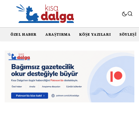
ÖZEL HABER
ARAŞTIRMA
KÖŞE YAZILARI
SÖYLEŞI