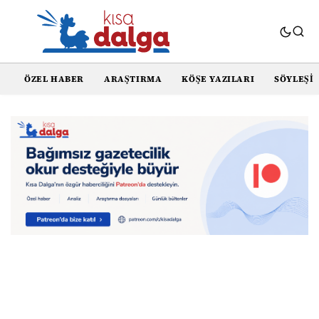
ÖZEL HABER
ARAŞTIRMA
KÖŞE YAZILARI
SÖYLEŞI