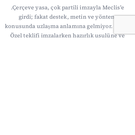
.Çerçeve yasa, çok partili imzayla Meclis'e
girdi; fakat destek, metin ve yöntem
konusunda uzlaşma anlamına gelmiyor. Özgür
Özel teklifi imzalarken hazırlık usulüne ve
demokratikleşme başlıklarının dışarıda
bırakılmasına şerh düştü. Asıl eşik cuma
günkü komisyon: On iki maddelik erteleme
mekanizmasının kimleri, hangi koşulla ve ne
zaman kapsayacağı orada somutlaşacak.
06/08/2026 19:41
·