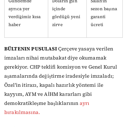
Gündemde
Doların gün
Salah'ın
ayrıca yer
içinde
sezon başına
verdiğimiz kısa
gördüğü yeni
garanti
haber
zirve
ücreti
BÜLTENIN PUSULASI
Çerçeve yasaya verilen
imzaları nihai mutabakat diye okumamak
gerekiyor. CHP teklifi komisyon ve Genel Kurul
aşamalarında değiştirme iradesiyle imzaladı;
Özel'in itirazı, kapalı hazırlık yöntemi ile
kayyım, AYM ve AİHM kararları gibi
demokratikleşme başlıklarının
ayrı
bırakılmasına.