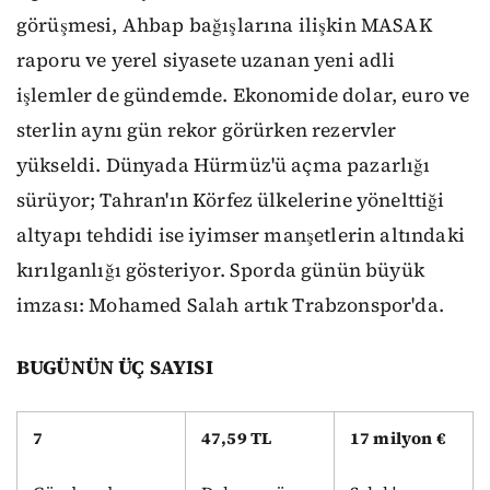
görüşmesi, Ahbap bağışlarına ilişkin MASAK
raporu ve yerel siyasete uzanan yeni adli
işlemler de gündemde. Ekonomide dolar, euro ve
sterlin aynı gün rekor görürken rezervler
yükseldi. Dünyada Hürmüz'ü açma pazarlığı
sürüyor; Tahran'ın Körfez ülkelerine yönelttiği
altyapı tehdidi ise iyimser manşetlerin altındaki
kırılganlığı gösteriyor. Sporda günün büyük
imzası: Mohamed Salah artık Trabzonspor'da.
BUGÜNÜN ÜÇ SAYISI
7
47,59 TL
17 milyon €