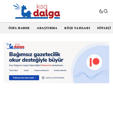
ÖZEL HABER
ARAŞTIRMA
KÖŞE YAZILARI
SÖYLEŞI