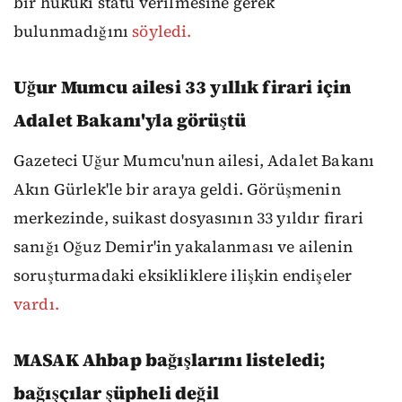
bir hukuki statü verilmesine gerek
bulunmadığını
söyledi.
Uğur Mumcu ailesi 33 yıllık firari için
Adalet Bakanı'yla görüştü
Gazeteci Uğur Mumcu'nun ailesi, Adalet Bakanı
Akın Gürlek'le bir araya geldi. Görüşmenin
merkezinde, suikast dosyasının 33 yıldır firari
sanığı Oğuz Demir'in yakalanması ve ailenin
soruşturmadaki eksikliklere ilişkin endişeler
vardı.
MASAK Ahbap bağışlarını listeledi;
bağışçılar şüpheli değil