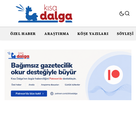
ÖZEL HABER
ARAŞTIRMA
KÖŞE YAZILARI
SÖYLEŞI