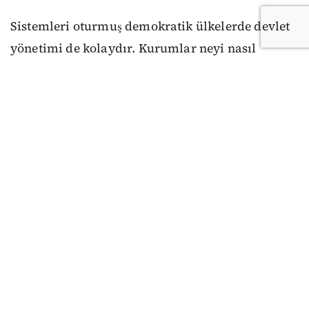
Sistemleri oturmuş demokratik ülkelerde devlet
yönetimi de kolaydır. Kurumlar neyi nasıl
yapacaklarını ya da yapmayacaklarını bilirler.
Anayasa ve yasalar mutlaktır, uyulmaması diye
bir şey söz konusu olamaz. Seçimlerde siyasi
partiler güncel meselelere ilişkin farklı çözüm
önerilerini, anayasa ve yasalara bağlı kalarak
nasıl gerçekleştireceklerini anlatırlar. Mesela
Danimarka’da mart ayında yapılan erken
seçimlerin konusu sosyal demokratlar açısından
Trump nedeniyle Grönland yani ülke
bağımsızlığı, kamusal sağlık hizmetleri, sıkı göç
politikaları ve çevreydi. Muhafazakârlar için ise