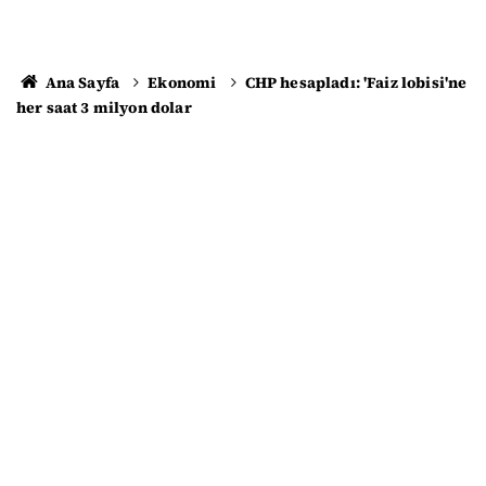
Ana Sayfa
Ekonomi
CHP hesapladı: 'Faiz lobisi'ne
her saat 3 milyon dolar