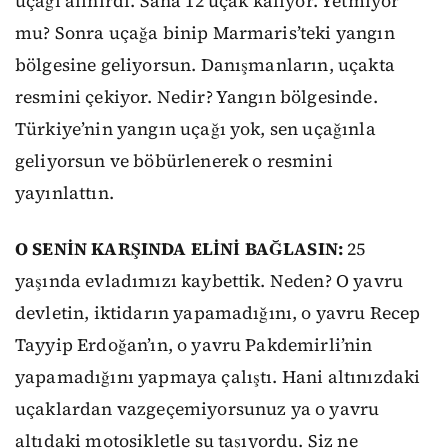
uçağı alınırdı. Sana 12 uçak kalıyor. Yetmiyor
mu? Sonra uçağa binip Marmaris’teki yangın
bölgesine geliyorsun. Danışmanların, uçakta
resmini çekiyor. Nedir? Yangın bölgesinde.
Türkiye’nin yangın uçağı yok, sen uçağınla
geliyorsun ve böbürlenerek o resmini
yayınlattın.
O SENİN KARŞINDA ELİNİ BAĞLASIN:
25
yaşında evladımızı kaybettik. Neden? O yavru
devletin, iktidarın yapamadığını, o yavru Recep
Tayyip Erdoğan’ın, o yavru Pakdemirli’nin
yapamadığını yapmaya çalıştı. Hani altınızdaki
uçaklardan vazgeçemiyorsunuz ya o yavru
altıdaki motosikletle su taşıyordu. Siz ne