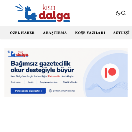
ÖZEL HABER
ARAŞTIRMA
KÖŞE YAZILARI
SÖYLEŞI