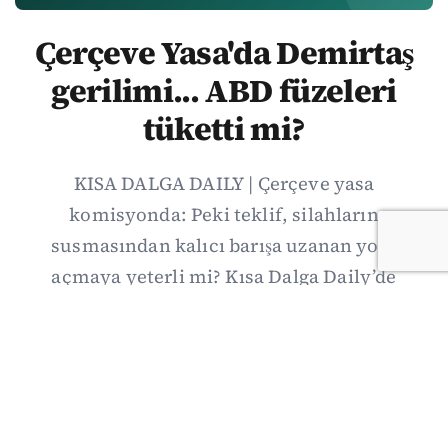
Çerçeve Yasa'da Demirtaş
gerilimi... ABD füzeleri
tüketti mi?
KISA DALGA DAILY | Çerçeve yasa
komisyonda: Peki teklif, silahların
susmasından kalıcı barışa uzanan yolu
açmaya yeterli mi? Kısa Dalga Daily’de
düzenlemenin kapsamını Kuzey İrlanda
deneyimiyle karşılaştırıyor; Kuşadası
operasyonundan yeni savunma ittifakına,
akaryakıt zammından Hürmüz pazarlığına
uzanan günün önemli gelişmelerini ve gözden