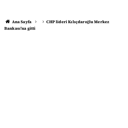
Ana Sayfa
CHP lideri Kılıçdaroğlu Merkez
Bankası'na gitti