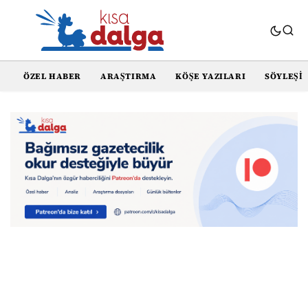
ÖZEL HABER
ARAŞTIRMA
KÖŞE YAZILARI
SÖYLEŞI