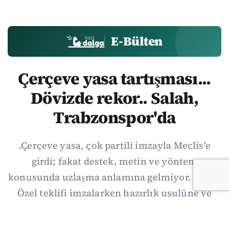
E-Bülten
Çerçeve yasa tartışması...
Dövizde rekor.. Salah,
Trabzonspor'da
.Çerçeve yasa, çok partili imzayla Meclis'e
girdi; fakat destek, metin ve yöntem
konusunda uzlaşma anlamına gelmiyor. Özgür
Özel teklifi imzalarken hazırlık usulüne ve
demokratikleşme başlıklarının dışarıda
bırakılmasına şerh düştü. Asıl eşik cuma