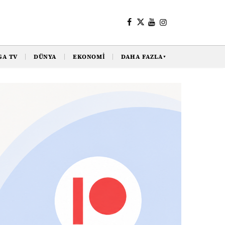
GA TV
DÜNYA
EKONOMI
DAHA FAZLA
▼