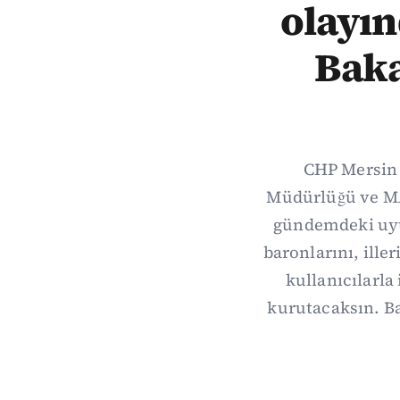
olayın
Baka
CHP Mersin M
Müdürlüğü ve MAS
gündemdeki uyuş
baronlarını, ille
kullanıcılarla 
kurutacaksın. B