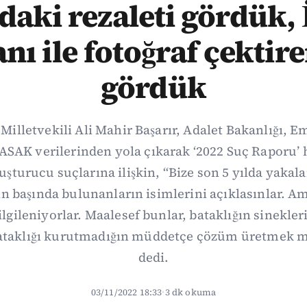
daki rezaleti gördük, İ
nı ile fotoğraf çektire
gördük
illetvekili Ali Mahir Başarır, Adalet Bakanlığı, 
AK verilerinden yola çıkarak ‘2022 Suç Raporu’ ha
turucu suçlarına ilişkin, “Bize son 5 yılda yaka
rin başında bulunanların isimlerini açıklasınlar. A
ilgileniyorlar. Maalesef bunlar, bataklığın sinekleri
ataklığı kurutmadığın müddetçe çözüm üretmek 
dedi.
03/11/2022 18:33
·
3 dk okuma