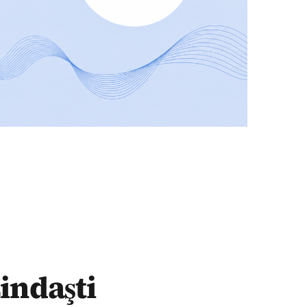
ğraf çektirenleri gördük
indaşti