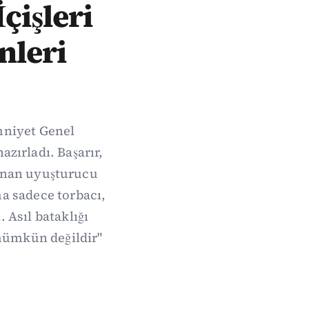
çişleri
nleri
Emniyet Genel
zırladı. Başarır,
lanan uyuşturucu
ma sadece torbacı,
. Asıl bataklığı
mümkün değildir"