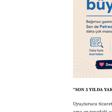
“SON 5 YILDA Y
Uyuşturucu ticaret
ama en tepedeki u