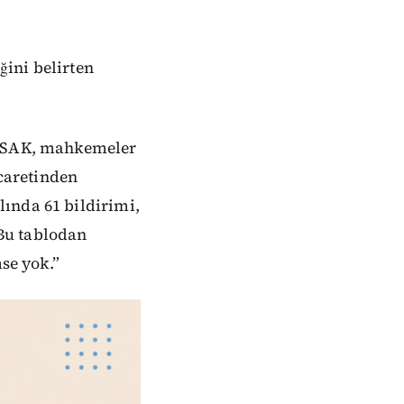
ğini belirten
 MASAK, mahkemeler
icaretinden
ında 61 bildirimi,
 Bu tablodan
se yok.”