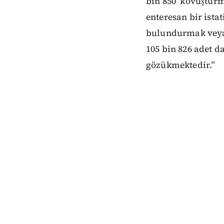
bin 850 ‘kovuşturm
enteresan bir ista
bulundurmak veya
105 bin 826 adet d
gözükmektedir.”