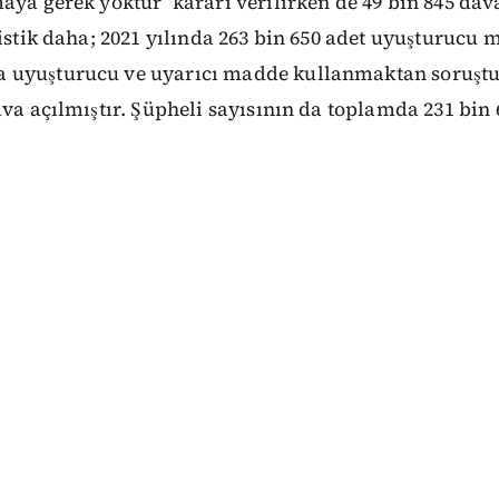
aya gerek yoktur’ kararı verilirken de 49 bin 845 dava
tistik daha; 2021 yılında 263 bin 650 adet uyuşturucu
 uyuşturucu ve uyarıcı madde kullanmaktan soruştu
ava açılmıştır. Şüpheli sayısının da toplamda 231 bin 