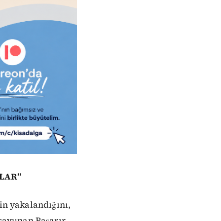
LAR”
nin yakalandığını,
savunan Başarır,