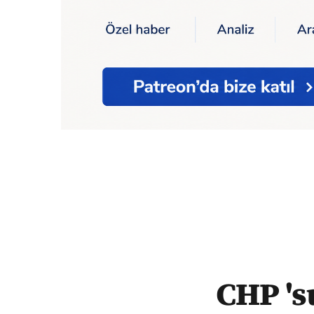
Ana Sayfa
Politika
CHP 'suç raporu' hazırl
CHP 's