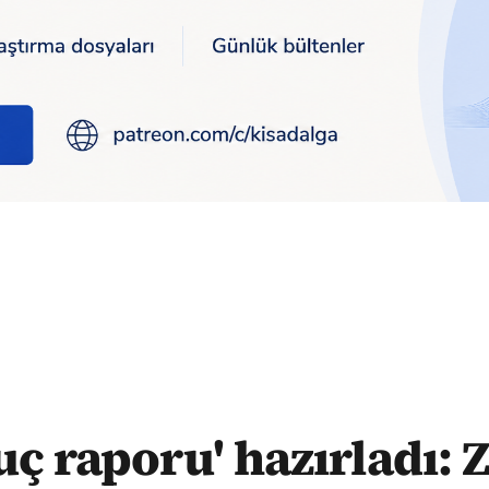
adı: Zindaşti olayındaki rezaleti gördük, İçişleri Bakanı ile foto
uç raporu' hazırladı: Z