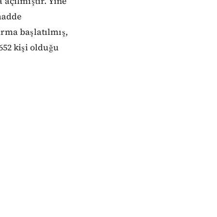
 açılmıştır. Yine
 madde
rma başlatılmış,
652 kişi olduğu