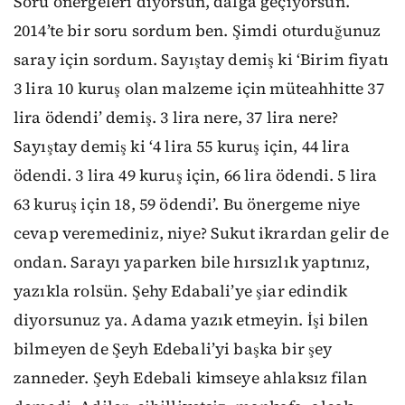
Soru önergeleri diyorsun, dalga geçiyorsun.
2014’te bir soru sordum ben. Şimdi oturduğunuz
saray için sordum. Sayıştay demiş ki ‘Birim fiyatı
3 lira 10 kuruş olan malzeme için müteahhitte 37
lira ödendi’ demiş. 3 lira nere, 37 lira nere?
Sayıştay demiş ki ‘4 lira 55 kuruş için, 44 lira
ödendi. 3 lira 49 kuruş için, 66 lira ödendi. 5 lira
63 kuruş için 18, 59 ödendi’. Bu önergeme niye
cevap veremediniz, niye? Sukut ikrardan gelir de
ondan. Sarayı yaparken bile hırsızlık yaptınız,
yazıkla rolsün. Şehy Edabali’ye şiar edindik
diyorsunuz ya. Adama yazık etmeyin. İşi bilen
bilmeyen de Şeyh Edebali’yi başka bir şey
zanneder. Şeyh Edebali kimseye ahlaksız filan