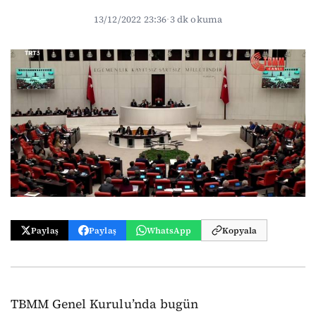
13/12/2022 23:36
·
3 dk okuma
Paylaş
Paylaş
WhatsApp
Kopyala
TBMM Genel Kurulu’nda bugün