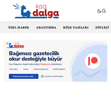
ÖZEL HABER
ARAŞTIRMA
KÖŞE YAZILARI
SÖYLEŞI