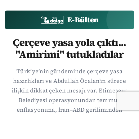
E-Bülten
Çerçeve yasa yola çıktı...
"Amirimi" tutukladılar
Türkiye’nin gündeminde çerçeve yasa
hazırlıkları ve Abdullah Öcalan’ın sürece
ilişkin dikkat çeken mesajı var. Etimesgut
Belediyesi operasyonundan temmuz
enflasyonuna, İran–ABD geriliminden
Suriye’deki gelişmelere uzanan günün önemli
haberlerini; gözden kaçan ayrıntılar, kültür-
sanat ve spor gündemiyle birlikte Kısa Dalga