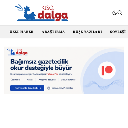
ÖZEL HABER
ARAŞTIRMA
KÖŞE YAZILARI
SÖYLEŞI