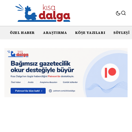
ÖZEL HABER
ARAŞTIRMA
KÖŞE YAZILARI
SÖYLEŞI