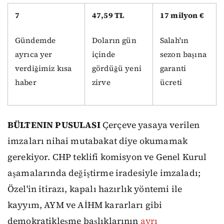
7
47,59 TL
17 milyon €
Gündemde
Doların gün
Salah'ın
ayrıca yer
içinde
sezon başına
verdiğimiz kısa
gördüğü yeni
garanti
haber
zirve
ücreti
BÜLTENIN PUSULASI
Çerçeve yasaya verilen
imzaları nihai mutabakat diye okumamak
gerekiyor. CHP teklifi komisyon ve Genel Kurul
aşamalarında değiştirme iradesiyle imzaladı;
Özel'in itirazı, kapalı hazırlık yöntemi ile
kayyım, AYM ve AİHM kararları gibi
demokratikleşme başlıklarının
ayrı