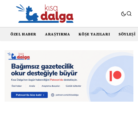
ÖZEL HABER
ARAŞTIRMA
KÖŞE YAZILARI
SÖYLEŞI