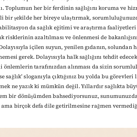
lı. Toplumun her bir ferdinin sağlığını koruma ve hi
li bir şekilde her bireye ulaştırmak, sorumluluğunuz
abilitasyon da sağlık eğitimi ve araştırma faaliyetleri
k risklerinin azaltılması ve önlenmesi de bakanlığın
olayısıyla içilen suyun, yenilen gıdanın, solundan 
memesi gerek. Dolayısıyla halk sağlığını tehdit edecek
kli önlemlerin tarafınızdan alınması da sizin soruml
e sağlık’ sloganıyla çıktığınız bu yolda bu görevleri 
emek ne yazık ki mümkün değil. Yıllardır sağlıkta bü
em bir dönüşümden bahsediyorsunuz, sunumunuzda
 ama birçok defa dile getirilmesine rağmen vermediğ