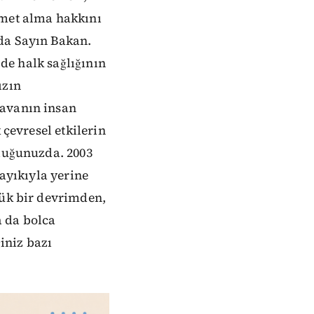
zmet alma hakkını
da Sayın Bakan.
 de halk sağlığının
ızın
havanın insan
 çevresel etkilerin
uluğunuzda. 2003
layıkıyla yerine
yük bir devrimden,
 da bolca
iniz bazı