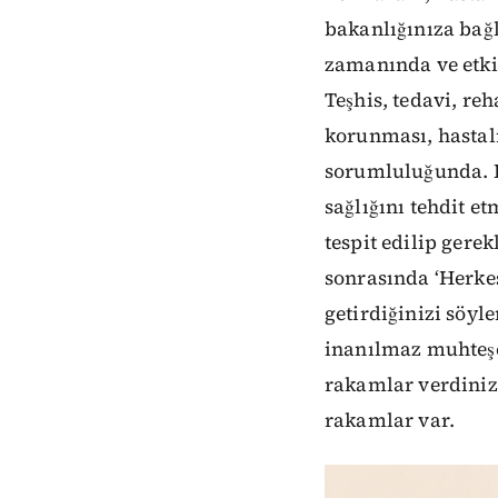
bakanlığınıza bağ
zamanında ve etki
Teşhis, tedavi, reh
korunması, hastalı
sorumluluğunda. D
sağlığını tehdit et
tespit edilip gere
sonrasında ‘Herkes
getirdiğinizi söyl
inanılmaz muhteş
rakamlar verdiniz
rakamlar var.