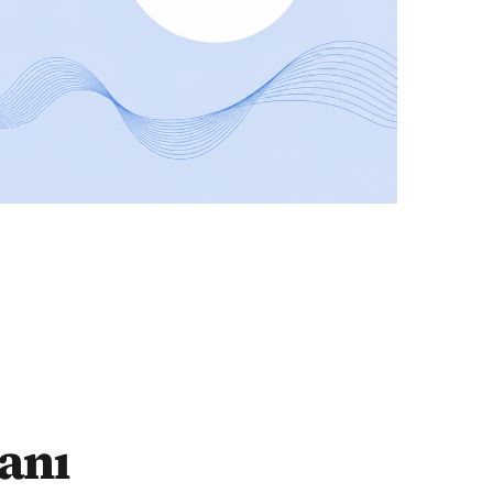
 Neden halka açıklamıyorsunuz?
anı