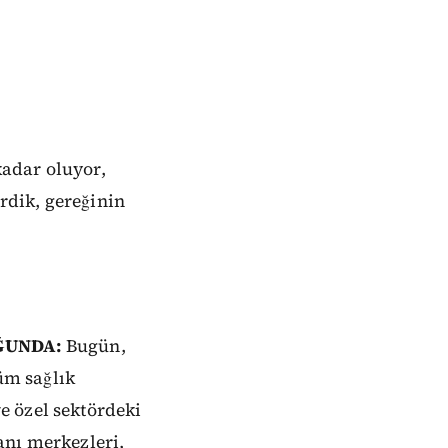
kadar oluyor,
irdik, gereğinin
ĞUNDA:
Bugün,
tüm sağlık
e özel sektördeki
anı merkezleri,