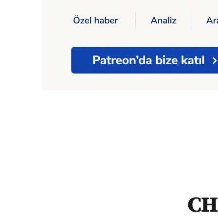
Ana Sayfa
CHP'li Yüceer Sağlık Bakanı F
CH