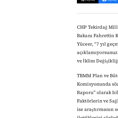
CHP Tekirdağ Mill
Bakanı Fahrettin 
Yüceer, “7 yıl ge
açıklamıyorsunuz” 
ve İklim Değişikliğ
TBMM Plan ve Bütç
Komisyonunda söz 
Raporu” olarak bil
Faktörlerin ve Sağ
ise araştırmanın s
ilettiklerini söyled