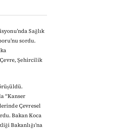
isyonu’nda Sağlık
poru’nu sordu.
lka
Çevre, Şehircilik
örüşüldü.
da “Kanser
llerinde Çevresel
sordu. Bakan Koca
kliği Bakanlığı’na