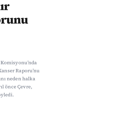
ır
orunu
e Komisyonu’nda
‘Kanser Raporu’nu
ını neden halka
ıl önce Çevre,
öyledi.