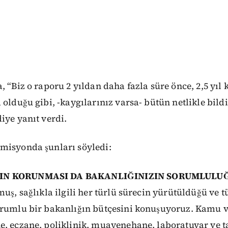
, “Biz o raporu 2 yıldan daha fazla süre önce, 2,5 yıl 
 olduğu gibi, -kaygılarınız varsa- bütün netlikle bild
iye yanıt verdi.
misyonda şunları söyledi:
IN KORUNMASI DA BAKANLIĞINIZIN SORUMLULU
muş, sağlıkla ilgili her türlü sürecin yürütüldüğü ve 
orumlu bir bakanlığın bütçesini konuşuyoruz. Kamu v
e, eczane, poliklinik, muayenehane, laboratuvar ve t