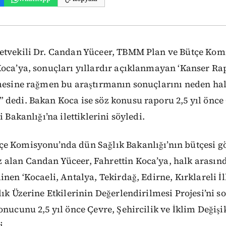
etvekili Dr. Candan Yüceer, TBMM Plan ve Bütçe Kom
Koca’ya, sonuçları yıllardır açıklanmayan ‘Kanser Ra
çmesine rağmen bu araştırmanın sonuçlarını neden ha
dedi. Bakan Koca ise söz konusu raporu 2,5 yıl önce 
i Bakanlığı’na ilettiklerini söyledi.
e Komisyonu’nda dün Sağlık Bakanlığı’nın bütçesi g
alan Candan Yüceer, Fahrettin Koca’ya, halk arasın
inen ‘Kocaeli, Antalya, Tekirdağ, Edirne, Kırklareli İ
lık Üzerine Etkilerinin Değerlendirilmesi Projesi’ni 
onucunu 2,5 yıl önce Çevre, Şehircilik ve İklim Değişi
i.