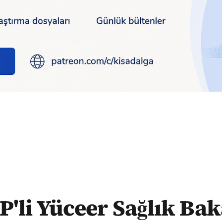
ahrettin Koca'ya 7 yıldır açıklanmayan kanser raporunu sordu:
P'li Yüceer Sağlık Bak