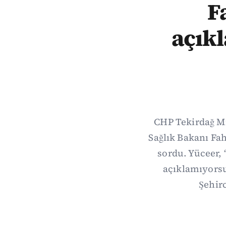
F
açık
CHP Tekirdağ M
Sağlık Bakanı Fa
sordu. Yüceer,
açıklamıyorsu
Şehirc