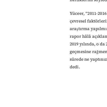
Yüceer, “2011-2016
çevresel faktörler
araştırma yapılmış
rapor hâlâ açıklan
2019 yılında, o da 
geçmesine rağmen 
sürede ne yaptını
dedi.