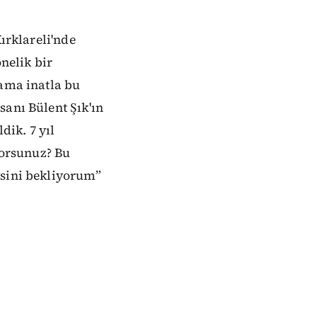
ırklareli'nde
nelik bir
 ama inatla bu
sanı Bülent Şık'ın
dik. 7 yıl
orsunuz? Bu
esini bekliyorum”